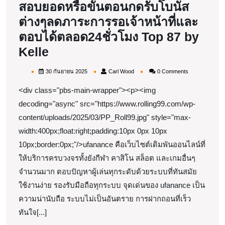
สอบยอดหรือขั้นตอนกดรับโบนัส
ถึง
ต่างๆลดภาระการรอเจ้าหน้าที่และ
รอบ
ตอบได้ตลอด24ชั่วโมง Top 87 by
ไม่
ufanance
Kelle
ต้อง
เข้า
แจ้ง
30
Carl
30 กันยายน 2025
Carl Wood
0 Comments
สู่
กันยายน
Wood
ขอ
2025
<div class="pbs-main-wrapper"><p><img
ระบบ
Top
decoding="async" src="https://www.rolling99.com/wp-
17
4
content/uploads/2025/03/PP_Roll99.jpg" style="max-
กรกฎาคม
by
width:400px;float:right;padding:10px 0px 10px
ufanance
Dav
10px;border:0px;"/>ufanance คือเว็บไซต์เดิมพันออนไลน์ที่
เครดิต
ให้บริการครบวงจรทั้งยังกีฬา คาสิโน สล็อต และเกมอื่นๆ
ฟรี
จำนวนมาก ตอบปัญหาผู้เล่นทุกระดับด้วยระบบที่ทันสมัย
ระบบ
ใช้งานง่าย รองรับมือถือทุกระบบ จุดเด่นของ ufanance เป็น
ความน่านับถือ ระบบไม่เป็นอันตราย การฝากถอนที่เร็ว
ช่วย
ทันใจ[...]
เหลือ