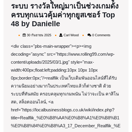
ระบบ รางวัลใหญ่มาเป็นช่วงเกมดัง
ครบทุกแนวคุ้มค่าทุกยูสเซอร์ Top
realflik
48 by Danielle
31
30
Carl
30 กันยายน 2025
Carl Wood
0 Comments
ตุลาคม
กันยายน
Wood
2025
<div class="pbs-main-wrapper"><p><img
realflik
decoding="async" src="https://www.rolling99.com/wp-
เข้า
content/uploads/2025/03/1.jpg" style="max-
สู่
width:400px;float:left;padding:10px 10px 10px
ระบบ
0px;border:0px;"/>realflik เป็นเว็บเดิมพันออนไลน์ที่ได้รับ
รางวัล
ความนิยมอย่างมากในประเทศไทยแล้วก็ต่างชาติ ด้วย
ใหญ่
ระบบที่ทันสมัย ครอบคลุมทุกเกมพนัน ไม่ว่าจะเป็น คาสิโน
มา
สด, สล็อตออนไลน์, <a
href="https://localbusinessblogs.co.uk/wiki/index.php?
เป็น
title=Realflik_%E0%B8%AA%E0%B8%A1%E0%B8%B1
ช่วง
%E0%B8%84%E0%B8%A3_17_December_Realflik_%E
เกม