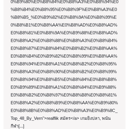
0%B9%80%E0%B8%84%E0%B8%A3%E0%B8%94%E0
ดัง
%B8%B4%E0%B8%95%E0%B8%9F%E0%B8%A3%E0
ครบ
%B8%B5_%E0%B9%82%E0%B8%9A%E0%B8%99%E
ทุก
0%B8%B1%E0%B8%AA%E0%B8%AD%E0%B8%AD%
แนว
E0%B8%81%E0%B8%9A%E0%B9%88%E0%B8%AD%
คุ้ม
E0%B8%A2%E0%B8%88%E0%B8%A3%E0%B8%B4%
ค่า
E0%B8%87%E0%B8%84%E0%B8%B2%E0%B8%AA%
E0%B8%B4%E0%B9%82%E0%B8%99%E0%B8%AA%
ทุก
E0%B8%94%E0%B8%A1%E0%B8%B2%E0%B8%95%
ยูสเซอร์
E0%B8%A3%E0%B8%90%E0%B8%B2%E0%B8%99%
Top
E0%B8%94%E0%B8%B5%E0%B8%84%E0%B8%B8%
48
E0%B9%89%E0%B8%A1%E0%B8%84%E0%B9%88%
by
E0%B8%B2%E0%B8%97%E0%B8%B8%E0%B8%81%
Danielle
E0%B8%A2%E0%B8%B9%E0%B8%AA%E0%B9%80%
E0%B8%8B%E0%B8%AD%E0%B8%A3%E0%B9%8C_
Top_48_By_Vern">realflik สมัคร</a> เกมยิงปลา, พนัน
กีฬา[...]