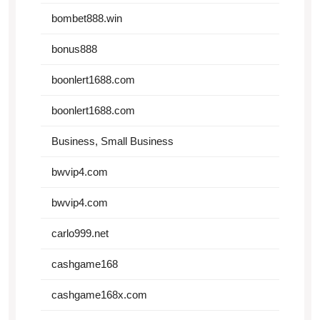
bombet888.win
bonus888
boonlert1688.com
boonlert1688.com
Business, Small Business
bwvip4.com
bwvip4.com
carlo999.net
cashgame168
cashgame168x.com