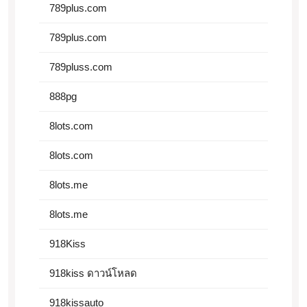
789plus.com
789plus.com
789pluss.com
888pg
8lots.com
8lots.com
8lots.me
8lots.me
918Kiss
918kiss ดาวน์โหลด
918kissauto