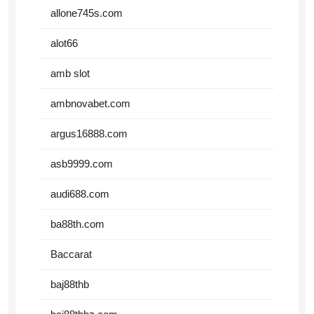
allone745s.com
alot66
amb slot
ambnovabet.com
argus16888.com
asb9999.com
audi688.com
ba88th.com
Baccarat
baj88thb