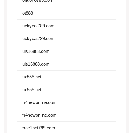
london6789.com
lot888
luckycat789.com
luckycat789.com
luis16888.com
luis16888.com
lux555.net
lux555.net
m4newonline.com
m4newonline.com
mac1bet789.com