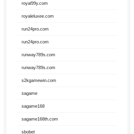
royal99y.com
royaleluxee.com
run24pro.com
run24pro.com
runway789s.com
runway789s.com
s2kgamewin.com
sagame
sagame168
sagame168th.com
sbobet