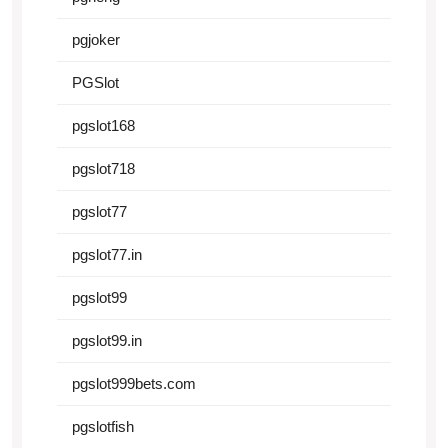
pgjoker
PGSlot
pgslot168
pgslot718
pgslot77
pgslot77.in
pgslot99
pgslot99.in
pgslot999bets.com
pgslotfish