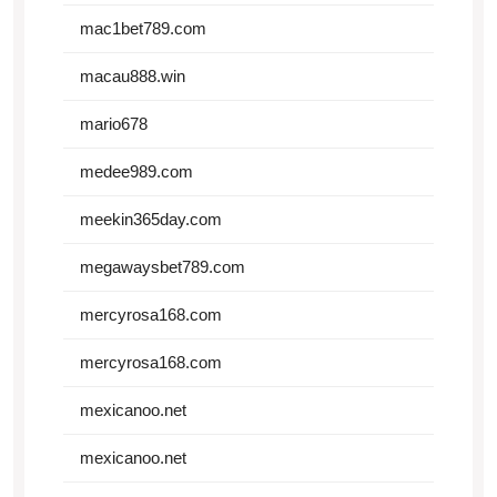
mac1bet789.com
macau888.win
mario678
medee989.com
meekin365day.com
megawaysbet789.com
mercyrosa168.com
mercyrosa168.com
mexicanoo.net
mexicanoo.net