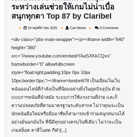
ระหว่างเล่นช่วยให้เกมไม่น่าเบื่อ
london
สนุกทุกตา Top 87 by Claribel
13
24
Carl
24 พฤศจิกายน 2025
Carl Wood
0 Comments
Decem
พฤศจิกายน
Wood
2025
<div class="pbs-main-wrapper"><p><iframe width="640"
london
height="360"
เครดิต
src="//www.youtube.com/embed/YAaSXKkCQvs"
ฟรี
frameborder="0" allowfullscreen
ได้
style="float:right;padding:10px 0px 10px
ลุ้น
10px;border:0px;"></iframe>london678 เป็นเยี่ยมในเว็บ
ระหว่าง
พนันออนไลน์ที่กำลังเป็นที่นิยมอย่างยิ่งในยุคปัจจุบัน ด้วย
เล่น
แบบการพนันที่นำสมัย ระบบการใช้แรงงานที่ง่าย และก็
ความปลอดภัยที่ตามมาตรฐานระดับสากล ไม่ว่าคุณจะเป็น
ช่วย
นักพนันมือใหม่หรือมืออาชีพก็สามารถเข้าร่วมสนุกสนานได้
ให้
อย่างมั่นอกมั่นใจ ที่นี่มีทุกอย่างครบในที่เดียว ไม่ว่าจะเป็น
เกม
เกมสล็อต คาสิโนสด กีฬา[...]
ไม่