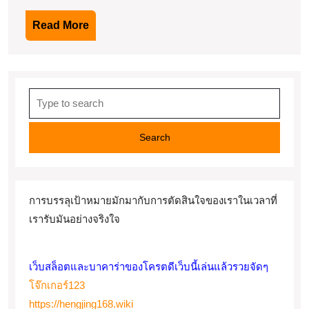
น่า
Read
Read More
เบื่อ
More
สนุก
ทุก
Search
ตา
for:
Top
87
by
Claribe
การบรรลุเป้าหมายมักมากับการตัดสินใจของเราในเวลาที่
เรารับมันอย่างจริงใจ
เว็บสล็อตและบาคาร่าของโครตดีเว็บนี้เล่นแล้วรวยจัดๆ
โจ๊กเกอร์123
https://hengjing168.wiki