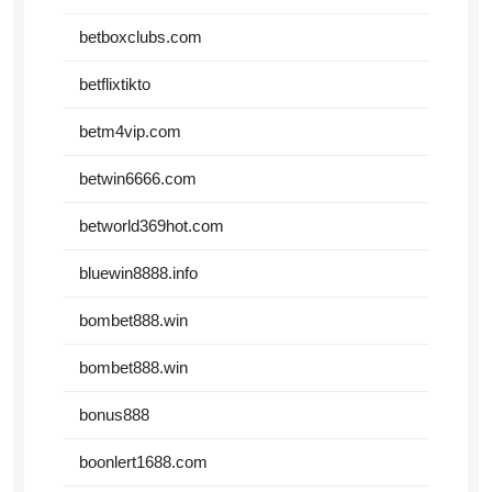
betboxclubs.com
betflixtikto
betm4vip.com
betwin6666.com
betworld369hot.com
bluewin8888.info
bombet888.win
bombet888.win
bonus888
boonlert1688.com