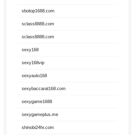
sbotop1688.com
sclass8888.com
sclass8888.com
sexy168
sexy168vip
sexyauto168
sexybaccarat168.com
sexygame1688
sexygameplus.me
shinobi24hr.com