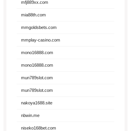
mfj889xx.com
mia88th.com
mmgoldsbets.com
mmplay-casino.com
mono16888.com
mono16888.com
mun789slot.com
mun789slot.com
nakoya1688.site
nbwin.me
niseko168bet.com