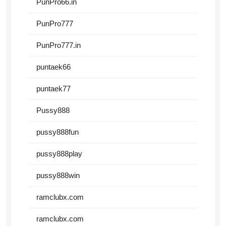
PunPro66.in
PunPro777
PunPro777.in
puntaek66
puntaek77
Pussy888
pussy888fun
pussy888play
pussy888win
ramclubx.com
ramclubx.com