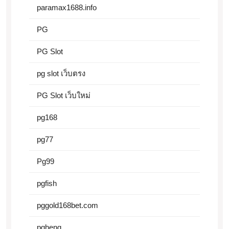
paramax1688.info
PG
PG Slot
pg slot เว็บตรง
PG Slot เว็บใหม่
pg168
pg77
Pg99
pgfish
pggold168bet.com
pgheng