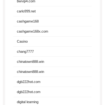
bwvip4.com
carlo999.net
cashgame168
cashgame168x.com
Casino
chang7777
chinatown888.win
chinatown888.win
dgb222hot.com
dgb222hot.com
digital learning