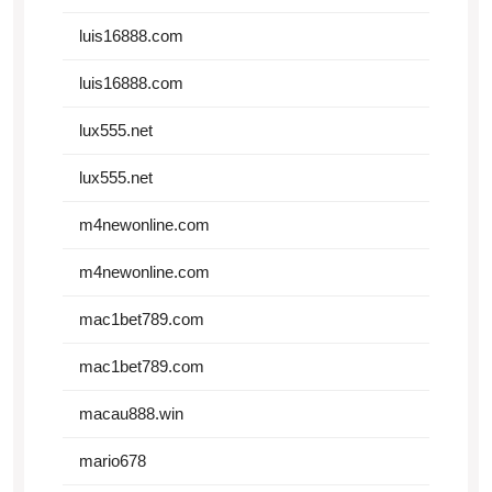
luis16888.com
luis16888.com
lux555.net
lux555.net
m4newonline.com
m4newonline.com
mac1bet789.com
mac1bet789.com
macau888.win
mario678