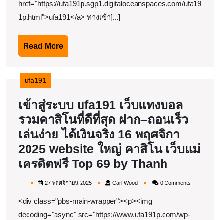
href="https://ufa191p.sgp1.digitaloceanspaces.com/ufa19
ที่สุด
1p.html">ufa191</a> ทางเข้า[...]
ฝาก–
ถอน
Read
Read More
เร็ว
More
เล่น
ufa191
ง่าย
ได้
เข้าสู่ระบบ ufa191 เว็บแทงบอล
เงิน
รวมคาสิโนที่ดีที่สุด ฝาก–ถอนเร็ว
จริง
เล่นง่าย ได้เงินจริง 16 พฤศจิกา
16
2025 website ใหญ่ คาสิโน เว็บแม่
พฤศจิก
เข้า
เครดิตฟรี Top 69 by Thanh
า
สู่
27
Carl
27 พฤศจิกายน 2025
Carl Wood
0 Comments
2025
ระบบ
พฤศจิกายน
Wood
2025
website
<div class="pbs-main-wrapper"><p><img
ufa191
decoding="async" src="https://www.ufa191p.com/wp-
ใหญ่