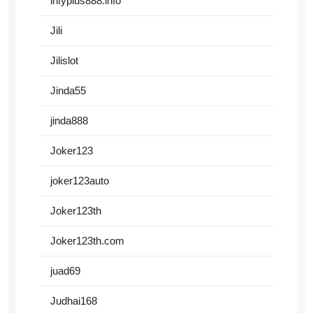
infyplus888.info
Jili
Jilislot
Jinda55
jinda888
Joker123
joker123auto
Joker123th
Joker123th.com
juad69
Judhai168