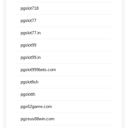
pgslot718
pgslot77
pgslot77.in
pgslot99
pgslot99.in
pgslot999bets.com
pgslotfish
pgslotth
pgx62game.com
pgzeus88win.com