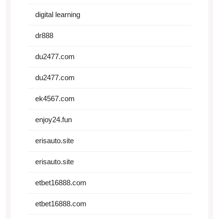
digital learning
dr888
du2477.com
du2477.com
ek4567.com
enjoy24.fun
erisauto.site
erisauto.site
etbet16888.com
etbet16888.com