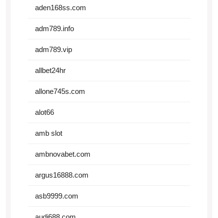
aden168ss.com
adm789.info
adm789.vip
allbet24hr
allone745s.com
alot66
amb slot
ambnovabet.com
argus16888.com
asb9999.com
audi688.com