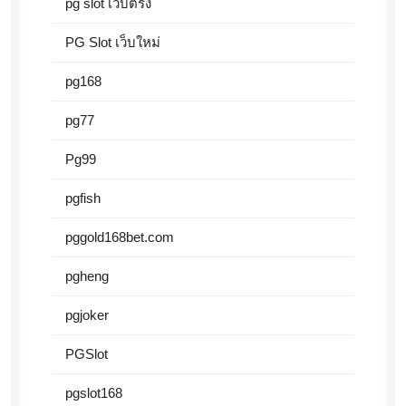
pg slot เว็บตรง
PG Slot เว็บใหม่
pg168
pg77
Pg99
pgfish
pggold168bet.com
pgheng
pgjoker
PGSlot
pgslot168