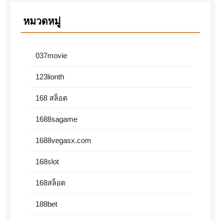
หมวดหมู่
037movie
123lionth
168 สล็อต
1688sagame
1688vegasx.com
168slot
168สล็อต
188bet