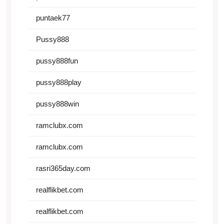
puntaek77
Pussy888
pussy888fun
pussy888play
pussy888win
ramclubx.com
ramclubx.com
rasri365day.com
realflikbet.com
realflikbet.com