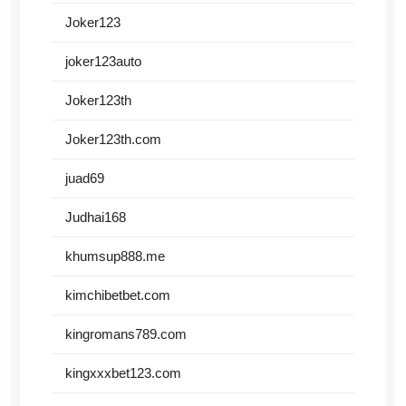
Joker123
joker123auto
Joker123th
Joker123th.com
juad69
Judhai168
khumsup888.me
kimchibetbet.com
kingromans789.com
kingxxxbet123.com