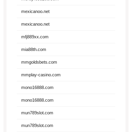
mexicanoo.net
mexicanoo.net
mfj889xx.com
mia88th.com
mmgoldsbets.com
mmplay-casino.com
mono16888.com
mono16888.com
mun789slot.com
mun789slot.com