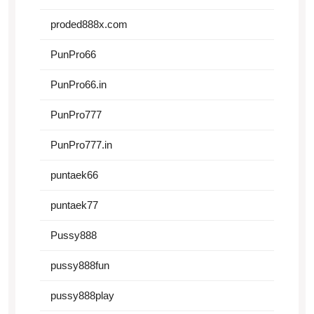
proded888x.com
PunPro66
PunPro66.in
PunPro777
PunPro777.in
puntaek66
puntaek77
Pussy888
pussy888fun
pussy888play