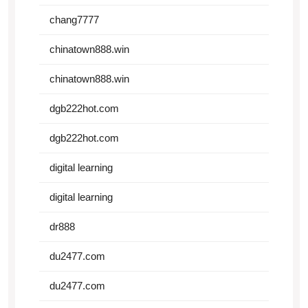
chang7777
chinatown888.win
chinatown888.win
dgb222hot.com
dgb222hot.com
digital learning
digital learning
dr888
du2477.com
du2477.com