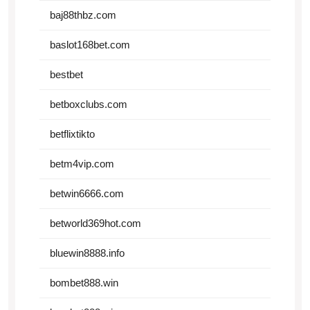
baj88thbz.com
baslot168bet.com
bestbet
betboxclubs.com
betflixtikto
betm4vip.com
betwin6666.com
betworld369hot.com
bluewin8888.info
bombet888.win