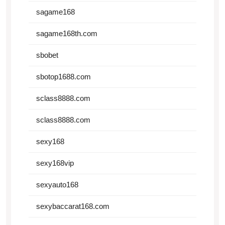
sagame168
sagame168th.com
sbobet
sbotop1688.com
sclass8888.com
sclass8888.com
sexy168
sexy168vip
sexyauto168
sexybaccarat168.com