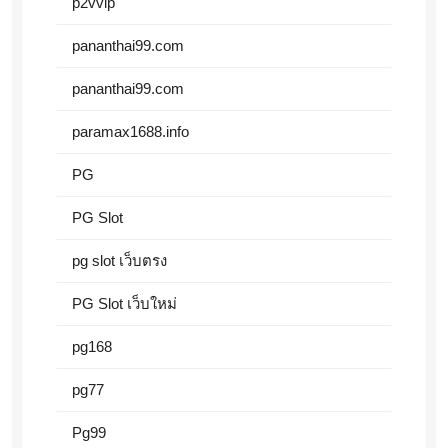
p2vvip
pananthai99.com
pananthai99.com
paramax1688.info
PG
PG Slot
pg slot เว็บตรง
PG Slot เว็บใหม่
pg168
pg77
Pg99