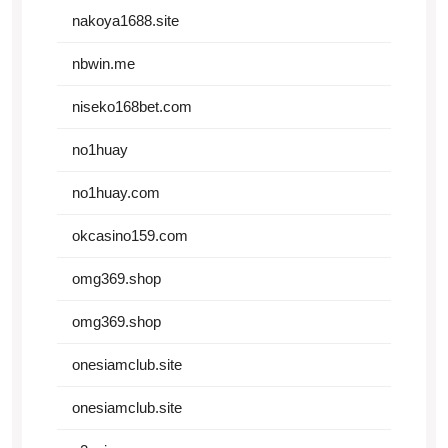
nakoya1688.site
nbwin.me
niseko168bet.com
no1huay
no1huay.com
okcasino159.com
omg369.shop
omg369.shop
onesiamclub.site
onesiamclub.site