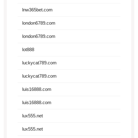
lnw365bet.com
london6789.com
london6789.com
lot888
luckycat789.com
luckycat789.com
luis16888.com
luis16888.com
lux555.net
lux555.net