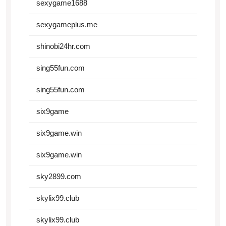
sexygame1688
sexygameplus.me
shinobi24hr.com
sing55fun.com
sing55fun.com
six9game
six9game.win
six9game.win
sky2899.com
skylix99.club
skylix99.club