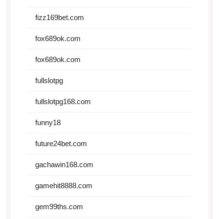
fizz169bet.com
fox689ok.com
fox689ok.com
fullslotpg
fullslotpg168.com
funny18
future24bet.com
gachawin168.com
gamehit8888.com
gem99ths.com