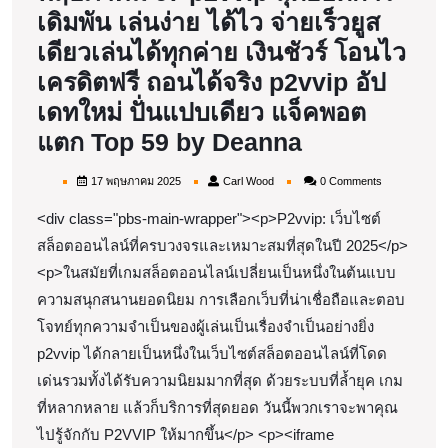
เดิมพัน เล่นง่าย ได้ไว จ่ายเร็วยูส
เดียวเล่นได้ทุกค่าย เงินชัวร์ โอนไว
เครดิตฟรี ถอนได้จริง p2vvip อัป
เดทใหม่ ปั่นแปบเดียว แจ็คพอต
P2vvip
แตก Top 59 by Deanna
p2vvips.co
17
Carl
17 พฤษภาคม 2025
Carl Wood
0 Comments
27
พฤษภาคม
Wood
2025
<div class="pbs-main-wrapper"><p>P2vvip: เว็บไซต์
พฤษภาคม
สล็อตออนไลน์ที่ครบวงจรและเหมาะสมที่สุดในปี 2025</p>
67
<p>ในสมัยที่เกมสล็อตออนไลน์เปลี่ยนเป็นหนึ่งในต้นแบบ
p2vvip
ความสนุกสนานยอดนิยม การเลือกเว็บที่น่าเชื่อถือและตอบ
สุด
โจทย์ทุกความจำเป็นของผู้เล่นเป็นเรื่องจำเป็นอย่างยิ่ง
ยอด
p2vvip ได้กลายเป็นหนึ่งในเว็บไซต์สล็อตออนไลน์ที่โดด
การ
เด่นรวมทั้งได้รับความนิยมมากที่สุด ด้วยระบบที่ล้ำยุค เกม
เดิม
ที่หลากหลาย แล้วก็บริการที่สุดยอด วันนี้พวกเราจะพาคุณ
ไปรู้จักกับ P2VVIP ให้มากขึ้น</p> <p><iframe
พัน