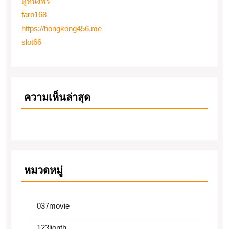
ดูหนังฟรี
faro168
https://hongkong456.me
slot66
ความเห็นล่าสุด
หมวดหมู่
037movie
123lionth