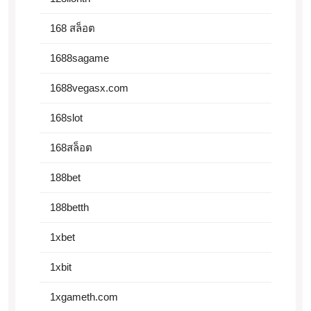
168 สล็อต
1688sagame
1688vegasx.com
168slot
168สล็อต
188bet
188betth
1xbet
1xbit
1xgameth.com