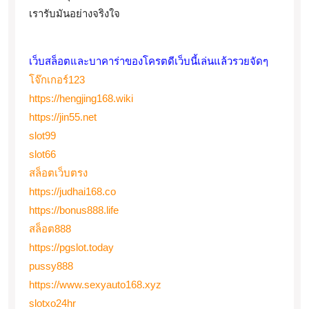
เรารับมันอย่างจริงใจ
สล็อตpg
สมัคร
ง่าย
เว็บสล็อตและบาคาร่าของโครตดีเว็บนี้เล่นแล้วรวยจัดๆ
ถอน
โจ๊กเกอร์123
https://hengjing168.wiki
ได้
https://jin55.net
100%
slot99
Top
slot66
82
สล็อตเว็บตรง
by
https://judhai168.co
Marjorie
https://bonus888.life
tangtem168.io
สล็อต888
https://pgslot.today
pussy888
https://www.sexyauto168.xyz
slotxo24hr