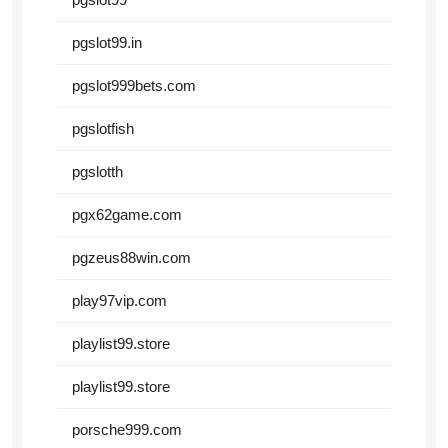
pgslot99.in
pgslot999bets.com
pgslotfish
pgslotth
pgx62game.com
pgzeus88win.com
play97vip.com
playlist99.store
playlist99.store
porsche999.com