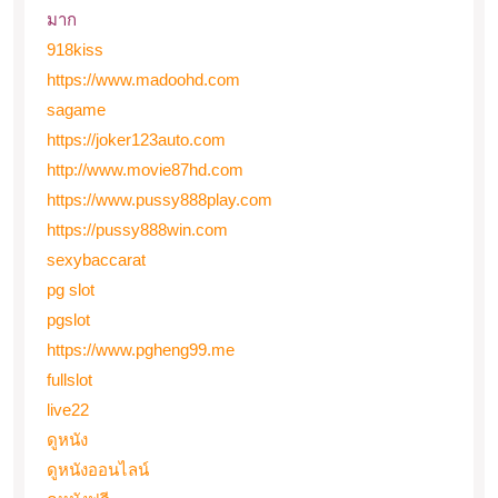
มาก
918kiss
https://www.madoohd.com
sagame
https://joker123auto.com
http://www.movie87hd.com
https://www.pussy888play.com
https://pussy888win.com
sexybaccarat
pg slot
pgslot
https://www.pgheng99.me
fullslot
live22
ดูหนัง
ดูหนังออนไลน์