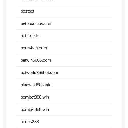
bestbet
betboxclubs.com
betflixtikto
betm4vip.com
betwin6666.com
betworld369hot.com
bluewin8888.info
bombet888.win
bombet888.win
bonus888