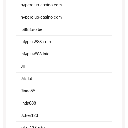
hyperclub-casino.com
hyperclub-casino.com
ib888pro.bet
infyplus888.com
infyplus888.info
Jili
Jilislot
Jinda55
jinda888
Joker123
joker123auto