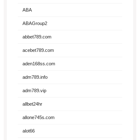
ABA
ABAGroup2
abbet789.com
acebet789.com
aden168ss.com
adm789.info
adm789.vip
allbet24hr
allone745s.com
alot66