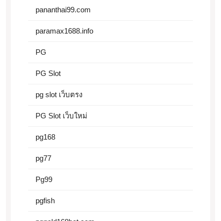
pananthai99.com
paramax1688.info
PG
PG Slot
pg slot เว็บตรง
PG Slot เว็บใหม่
pg168
pg77
Pg99
pgfish