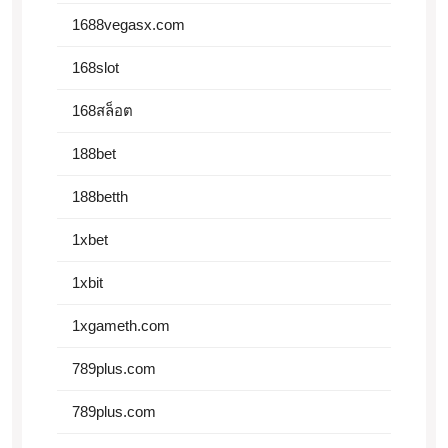
1688vegasx.com
168slot
168สล็อต
188bet
188betth
1xbet
1xbit
1xgameth.com
789plus.com
789plus.com