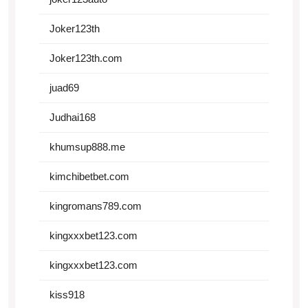
Joker123th
Joker123th.com
juad69
Judhai168
khumsup888.me
kimchibetbet.com
kingromans789.com
kingxxxbet123.com
kingxxxbet123.com
kiss918