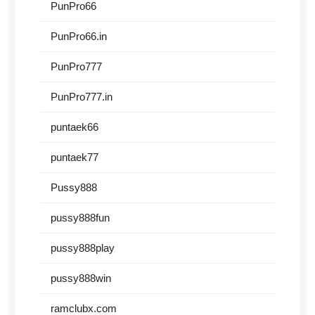
PunPro66
PunPro66.in
PunPro777
PunPro777.in
puntaek66
puntaek77
Pussy888
pussy888fun
pussy888play
pussy888win
ramclubx.com