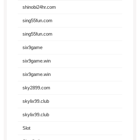
shinobi24hr.com
sing55fun.com
sing55fun.com
six9game
six9game.win
six9game.win
sky2899.com
skylix99.club
skylix99.club
Slot