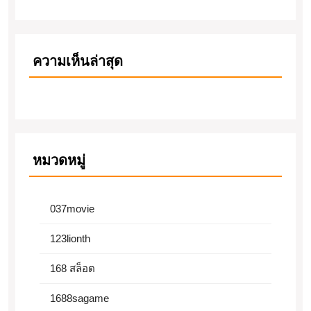
ความเห็นล่าสุด
หมวดหมู่
037movie
123lionth
168 สล็อต
1688sagame