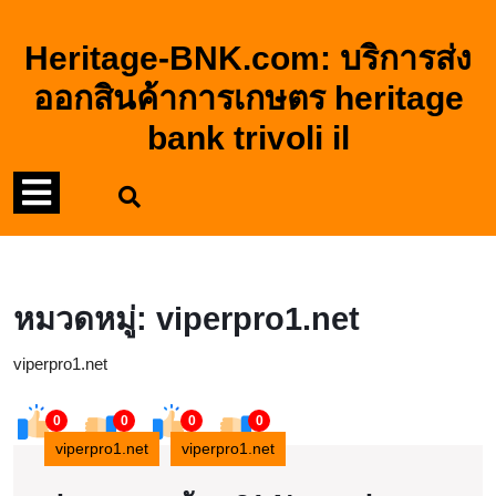
Skip
to
Heritage-BNK.com: บริการส่ง
content
Skip
ออกสินค้าการเกษตร heritage
to
bank trivoli il
content
Open
Menu
หมวดหมู่:
viperpro1.net
viperpro1.net
0
0
0
0
viperpro1.net
viperpro1.net