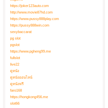
https://joker123auto.com
http://www.movie87hd.com
https://www.pussy888play.com
https://pussy888win.com
sexybaccarat
pg slot
pgslot
https://www.pgheng99.me
fullslot
live22
ดูหนัง
ดูหนังออนไลน์
ดูหนังฟรี
faro168
https://hongkong456.me
slot66