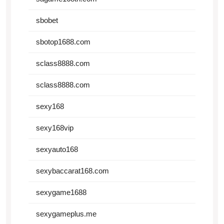
sbobet
sbotop1688.com
sclass8888.com
sclass8888.com
sexy168
sexy168vip
sexyauto168
sexybaccarat168.com
sexygame1688
sexygameplus.me