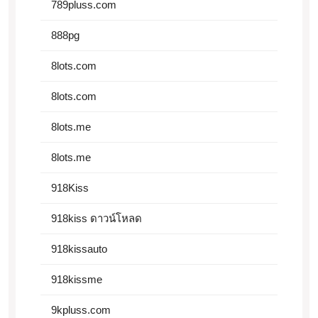
789pluss.com
888pg
8lots.com
8lots.com
8lots.me
8lots.me
918Kiss
918kiss ดาวน์โหลด
918kissauto
918kissme
9kpluss.com