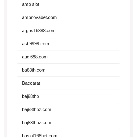
amb slot
ambnovabet.com
argus16888.com
asb9999.com
audi688.com
ba88th.com
Baccarat
baj88thb
baj88thbz.com
baj88thbz.com
baslot168bet.com