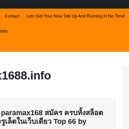
Contact
Lets Get Your New Site Up And Running In No Time!
osts
1688.info
paramax168 สมัคร ครบทั้งสล็อต
ูเล็ตในเว็บเดียว Top 66 by