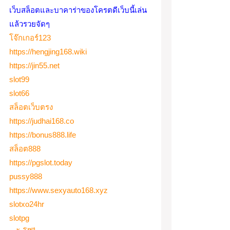
เว็บสล็อตและบาคาร่าของโครตดีเว็บนี้เล่น
แล้วรวยจัดๆ
โจ๊กเกอร์123
https://hengjing168.wiki
https://jin55.net
slot99
slot66
สล็อตเว็บตรง
https://judhai168.co
https://bonus888.life
สล็อต888
https://pgslot.today
pussy888
https://www.sexyauto168.xyz
slotxo24hr
slotpg