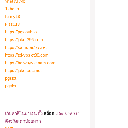
หนังโป๊ไทย
1xbetth
funny18
kiss918
https://pgslotth.io
https://joker356.com
https://samurai777.net
https://tokyoslot88.com
https://betwayvietnam.com
https://jokerasia.net
pgslot
pgslot
เว็บคาสิโนน่าเล่น ทั้ง
สล็อต
และ
บาคาร่า
ตึงจริงแตกบ่อยมาก