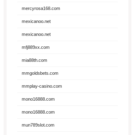
mercyrosa168.com
mexicanoo.net
mexicanoo.net
mfj889xx.com
mia88th.com
mmgoldsbets.com
mmplay-casino.com
mono16888.com
mono16888.com
mun789slot.com