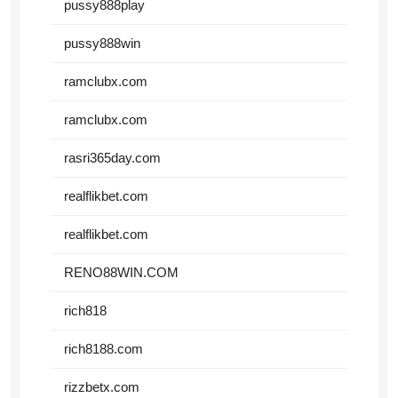
pussy888play
pussy888win
ramclubx.com
ramclubx.com
rasri365day.com
realflikbet.com
realflikbet.com
RENO88WIN.COM
rich818
rich8188.com
rizzbetx.com