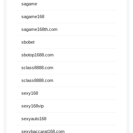
sagame
sagame168
sagame168th.com
sbobet
sbotop1688.com
sclass8888.com
sclass8888.com
sexy168
sexy168vip
sexyauto168
sexybaccarat168.com