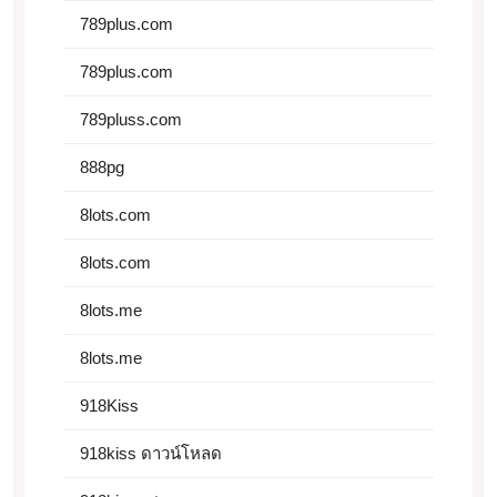
789plus.com
789plus.com
789pluss.com
888pg
8lots.com
8lots.com
8lots.me
8lots.me
918Kiss
918kiss ดาวน์โหลด