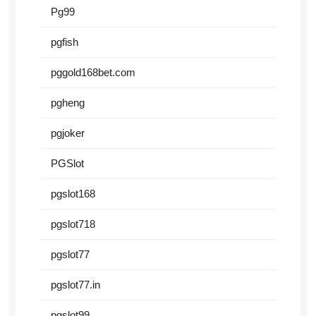
Pg99
pgfish
pggold168bet.com
pgheng
pgjoker
PGSlot
pgslot168
pgslot718
pgslot77
pgslot77.in
pgslot99