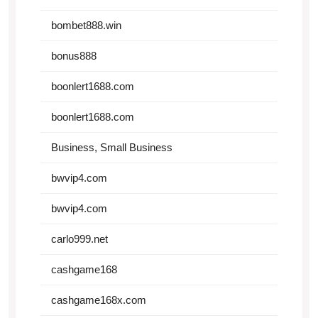
bombet888.win
bonus888
boonlert1688.com
boonlert1688.com
Business, Small Business
bwvip4.com
bwvip4.com
carlo999.net
cashgame168
cashgame168x.com