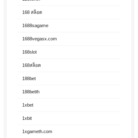
168 สล็อต
1688sagame
1688vegasx.com
168slot
168สล็อต
188bet
188betth
1xbet
1xbit
1xgameth.com