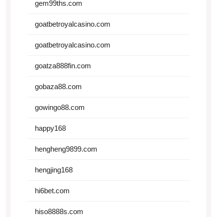
gem99ths.com
goatbetroyalcasino.com
goatbetroyalcasino.com
goatza888fin.com
gobaza88.com
gowingo88.com
happy168
hengheng9899.com
hengjing168
hi6bet.com
hiso8888s.com