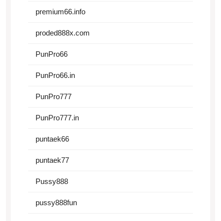
premium66.info
proded888x.com
PunPro66
PunPro66.in
PunPro777
PunPro777.in
puntaek66
puntaek77
Pussy888
pussy888fun