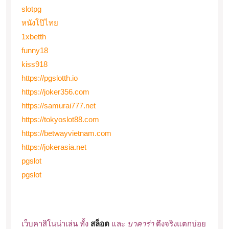
slotpg
หนังโป๊ไทย
1xbetth
funny18
kiss918
https://pgslotth.io
https://joker356.com
https://samurai777.net
https://tokyoslot88.com
https://betwayvietnam.com
https://jokerasia.net
pgslot
pgslot
เว็บคาสิโนน่าเล่น ทั้ง
สล็อต
และ
บาคาร่า
ตึงจริงแตกบ่อย