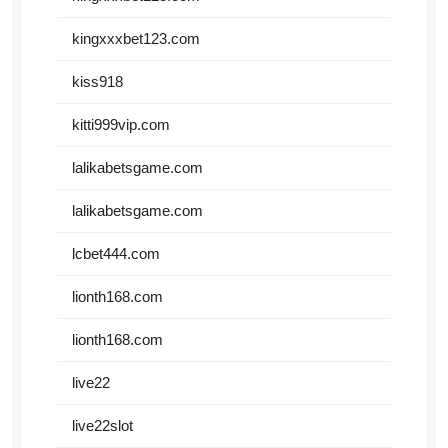
kingxxxbet123.com
kiss918
kitti999vip.com
lalikabetsgame.com
lalikabetsgame.com
lcbet444.com
lionth168.com
lionth168.com
live22
live22slot