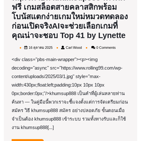
ฟรี เกมสล็อตสายคลาสสิกพร้อม
โบนัสแตกง่ายเกมใหม่หมวดทดลอง
ก่อนเปิดจริงAIจะช่วยเลือกเกมที่
khu
คุณน่าจะชอบ Top 41 by Lynette
เข้า
16
Carl
16 ตุลาคม 2025
Carl Wood
0 Comments
สู่
ตุลาคม
Wood
2025
<div class="pbs-main-wrapper"><p><img
ระบ
decoding="async" src="https://www.rolling99.com/wp-
30
content/uploads/2025/03/1.jpg" style="max-
พฤศ
width:430px;float:left;padding:10px 10px 10px
khu
0px;border:0px;"/>khumsup888 เป็นคำที่ผู้เล่นหลายท่าน
เครด
ค้นหา — ในคู่มือนี้พวกเราจะชี้แจงตั้งแต่การจัดเตรียมก่อน
ฟรี
สมัคร วิธี khumsup888 สมัคร อย่างปลอดภัย ขั้นตอนเมื่อ
เกม
จำเป็นต้อง khumsup888 เข้าระบบ รวมทั้งทางรับและก็ใช้
งาน khumsup888[...]
สล็อ
สาย