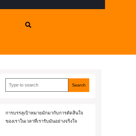
Search
for:
การบรรลุเป้าหมายมักมากับการตัดสินใจ
ของเราในเวลาที่เรารับมันอย่างจริงใจ