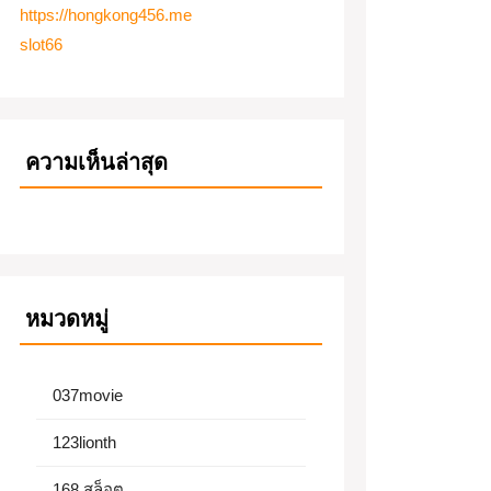
https://hongkong456.me
slot66
ความเห็นล่าสุด
หมวดหมู่
037movie
123lionth
168 สล็อต