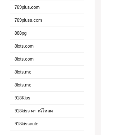
789plus.com
789pluss.com
888pg
8lots.com
8lots.com
8lots.me
8lots.me
918Kiss
918kiss ดาวน์โหลด
918kissauto