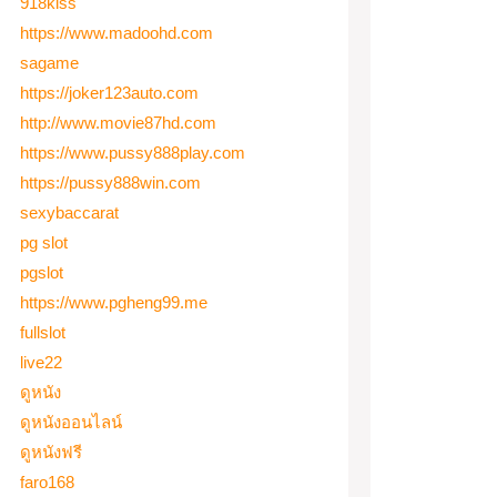
918kiss
https://www.madoohd.com
sagame
https://joker123auto.com
http://www.movie87hd.com
https://www.pussy888play.com
https://pussy888win.com
sexybaccarat
pg slot
pgslot
https://www.pgheng99.me
fullslot
live22
ดูหนัง
ดูหนังออนไลน์
ดูหนังฟรี
faro168