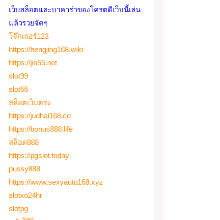
เว็บสล็อตและบาคาร่าของโครตดีเว็บนี้เล่น
แล้วรวยจัดๆ
โจ๊กเกอร์123
https://hengjing168.wiki
https://jin55.net
slot99
slot66
สล็อตเว็บตรง
https://judhai168.co
https://bonus888.life
สล็อต888
https://pgslot.today
pussy888
https://www.sexyauto168.xyz
slotxo24hr
slotpg