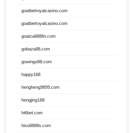
goatbetroyalcasino.com
goatbetroyalcasino.com
goatza888fin.com
gobaza88.com
gowingo88.com
happy168
hengheng9899.com
hengjing168
hi6bet.com
hiso8888s.com