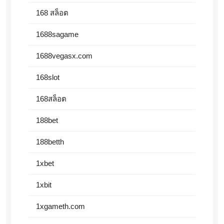
168 สล็อต
1688sagame
1688vegasx.com
168slot
168สล็อต
188bet
188betth
1xbet
1xbit
1xgameth.com