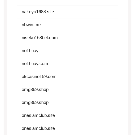
nakoya1688.site
nbwin.me
niseko168bet.com
no1huay
no1huay.com
okcasino159.com
omg369.shop
omg369.shop
onesiamclub.site
onesiamclub.site