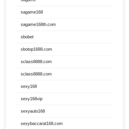
sagame168
sagame168th.com
sbobet
sbotop1688.com
sclass8888.com
sclass8888.com
sexy168
sexy168vip
sexyauto168
sexybaccarat168.com