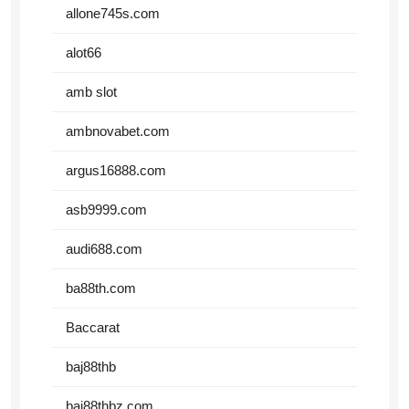
allone745s.com
alot66
amb slot
ambnovabet.com
argus16888.com
asb9999.com
audi688.com
ba88th.com
Baccarat
baj88thb
baj88thbz.com