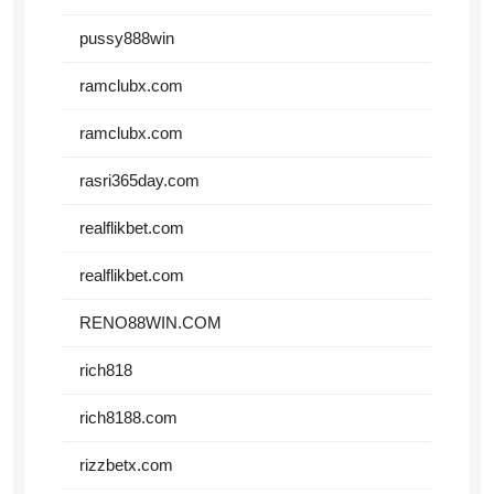
pussy888win
ramclubx.com
ramclubx.com
rasri365day.com
realflikbet.com
realflikbet.com
RENO88WIN.COM
rich818
rich8188.com
rizzbetx.com