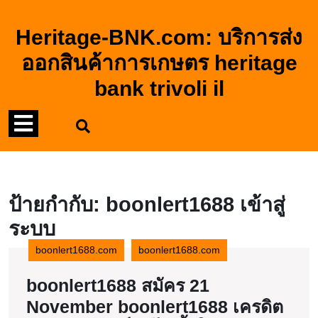
Skip
to
Heritage-BNK.com: บริการส่ง
content
Skip
ออกสินค้าการเกษตร heritage
to
bank trivoli il
content
Open
Menu
ป้ายกำกับ:
boonlert1688 เข้าสู่
ระบบ
boonlert1688.com
boonlert1688.com
boonlert1688 สมัคร 21
November boonlert1688 เครดิต