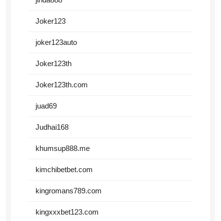
Joker123
joker123auto
Joker123th
Joker123th.com
juad69
Judhai168
khumsup888.me
kimchibetbet.com
kingromans789.com
kingxxxbet123.com