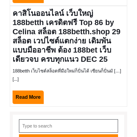
More
คาสิโนออนไลน์ เว็บใหญ่
188betth เครดิตฟรี Top 86 by
Celina สล็อต 188betth.shop 29
สล็อต เวปไซต์แตกง่าย เดิมพัน
แบบมืออาชีพ ต้อง 188bet เว็บ
เดียวจบ ครบทุกแนว DEC 25
188betth เว็บไซต์สล็อตที่มือใหม่ก็ปั่นได้ เซียนก็ปั่นมั […]
[...]
Read
Read More
More
Search
for: