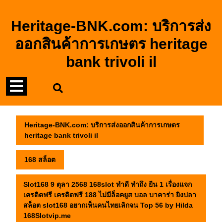
Skip
to
Heritage-BNK.com: บริการส่ง
content
Skip
ออกสินค้าการเกษตร heritage
to
bank trivoli il
content
Open
Menu
Heritage-BNK.com: บริการส่งออกสินค้าการเกษตร
heritage bank trivoli il
168 สล็อต
Slot168 9 ตุลา 2568 168slot ทำดี ทำถึง ยืน 1 เรื่องแจก
เครดิตฟรี เครดิตฟรี 188 ไม่มีล็อคยูส บอล บาคาร่า ยิงปลา
สล็อต slot168 อยากเห็นคนไทยเลิกจน Top 56 by Hilda
168Slotvip.me