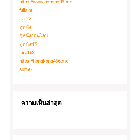
https://www.pgheng99.me
fullslot
live22
ดูหนัง
ดูหนังออนไลน์
ดูหนังฟรี
faro168
https://hongkong456.me
slot66
ความเห็นล่าสุด