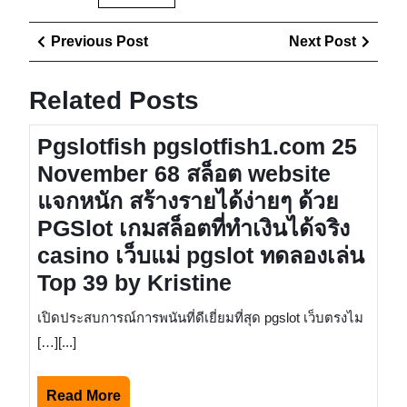
แนะแนว
Previous
Next
Previous Post
Next Post
เรื่อง
Post
Post
Related Posts
Pgslotfish pgslotfish1.com 25
November 68 สล็อต website
แจกหนัก สร้างรายได้ง่ายๆ ด้วย
PGSlot เกมสล็อตที่ทำเงินได้จริง
casino เว็บแม่ pgslot ทดลองเล่น
Top 39 by Kristine
เปิดประสบการณ์การพนันที่ดีเยี่ยมที่สุด pgslot เว็บตรงไม
[…][...]
Read
Read More