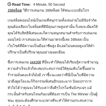
Read Time:
4 Minute, 50 Second
168สล็อต
วิธีการเล่นเกม 168สล็อต ให้ชนะแบบมือโปร
เกมสล็อตออนไลน์เป็นเกมที่สนุกรวมทั้งเล่นง่ายไม่มีข้อจำกัด
คุณต้องเลือกเว็บสล็อตที่ดีมีคุณภาพสูงเท่านั้น ก็เลยจะมีผลให้
คุณได้รับสิทธิพิเศษและก็ความสนุกสนานสำหรับการเล่นเกม
ออนไลน์ เราเสนอแนะให้ท่านมาตรงนี้เลย 168slot เป็น
เว็บไซต์ที่มีความเป็นมืออาชีพสูง มีแอดไม่นคอยดูแลให้คำ
ปรึกษาเป็นที่ปรึกษาคุณอย่างยอดเยี่ยม
ซึ่งการเล่นเกม
slot168
ที่นี่จะทำให้คุณได้เรียนรู้ความชำนาญ
ความสำเร็จแล้วก็สะสมประสบการณ์ให้คุณเติบโตขึ้นอย่าง
ร่ำรวยมั่นคงแล้วก็มั่งมี เราชี้แนะเลยว่าที่นี่เป็นเว็บที่มีความ
น่าดึงดูดใจและก็กิจกรรมพิเศษอีกเยอะมาก ป้อมปราการ
หัวใจได้ว่าคุณจะได้รับแต่ว่าสิ่งดีๆโปรโมชั่นปังๆแน่ๆ แม้
กระนั้นสำหรับคนไหนกันแน่ที่ต้องการเป็น The Winner เป็นผู้
ชนะ คุณจะต้องศึกษาแนวทางที่จะทำให้ท่านประสบความ