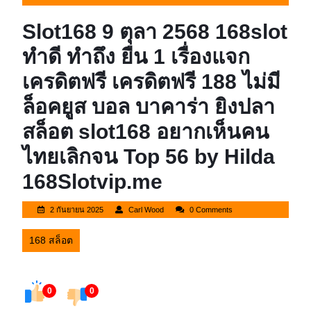
Slot168 9 ตุลา 2568 168slot
ทำดี ทำถึง ยืน 1 เรื่องแจก
เครดิตฟรี เครดิตฟรี 188 ไม่มี
ล็อคยูส บอล บาคาร่า ยิงปลา
สล็อต slot168 อยากเห็นคน
ไทยเลิกจน Top 56 by Hilda
168Slotvip.me
2
Carl
2 กันยายน 2025
Carl Wood
0 Comments
กันยายน
Wood
2025
168 สล็อต
0
0