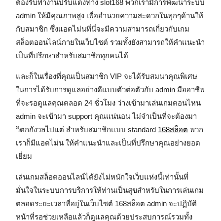
ต้องรีบทำงานปรับแต่งทาง slot168 พวกเรามีการพัฒนาระบบ
admin ให้มีคุณภาพสูง เพื่ออำนวยความสะดวกในทุกๆด้านให้
กับสมาชิก ซึ่งแอดไม่นที่นี่จะมีความสามารถเกี่ยวกับเกม
สล็อตออนไลน์ภายในเว็บไซต์ รวมทั้งยังสามารถให้คำแนะนำ
เป็นที่ปรึกษาสำหรับสมาชิกทุกคนได้
และก็ในเรื่องที่คุณเป็นสมาชิก VIP จะได้รับสมนาคุณพิเศษ
ในการได้รับการดูแลอย่างดีแบบตัวต่อตัวกับ admin มืออาชีพ
ที่จะรอดูแลคุณตลอด 24 ชั่วโมง ว่างเข้ามาเล่นเกมตอนไหน
admin จะเข้ามา support คุณแน่นอน ไม่จำเป็นที่จะต้องมา
วิตกกังวลไปแต่ สำหรับสมาชิกแบบ standard
168สล็อต
พวก
เราก็มีแอดไม่น ให้คำแนะนำและเป็นที่ปรึกษาคุณอย่างยอด
เยี่ยม
เล่นเกมสล็อตออนไลน์ได้ยังไม่หนักใจเว็บแห่งนี้เท่านั้นที่
มั่นใจในระบบการบริการให้ท่านเป็นสุขสำหรับในการเล่นเกม
ตลอดระยะเวลาที่อยู่ในเว็บไซต์ 168สล็อต admin จะปฏิบัติ
หน้าที่รอช่วยเหลือแล้วก็ดูแลคุณด้วยประสบการณ์รวมทั้ง