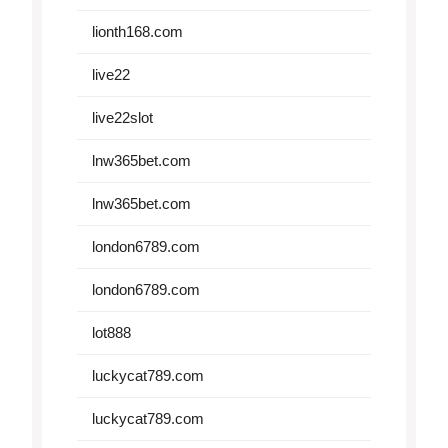
lionth168.com
live22
live22slot
lnw365bet.com
lnw365bet.com
london6789.com
london6789.com
lot888
luckycat789.com
luckycat789.com