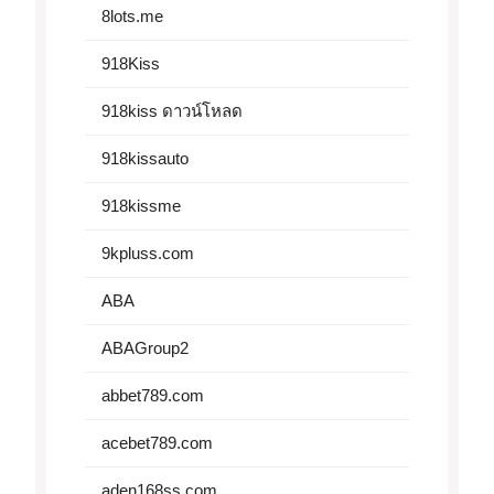
8lots.me
918Kiss
918kiss ดาวน์โหลด
918kissauto
918kissme
9kpluss.com
ABA
ABAGroup2
abbet789.com
acebet789.com
aden168ss.com