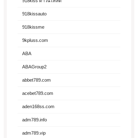
918kiss ดาวน์โหลด
918kissauto
918kissme
9kpluss.com
ABA
ABAGroup2
abbet789.com
acebet789.com
aden168ss.com
adm789.info
adm789.vip