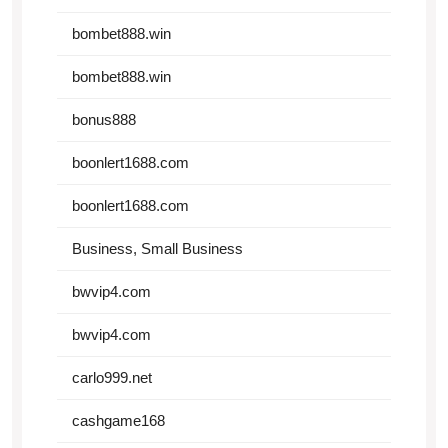
bombet888.win
bombet888.win
bonus888
boonlert1688.com
boonlert1688.com
Business, Small Business
bwvip4.com
bwvip4.com
carlo999.net
cashgame168