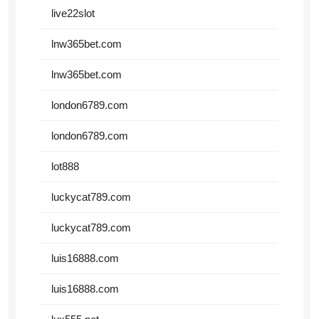
live22slot
lnw365bet.com
lnw365bet.com
london6789.com
london6789.com
lot888
luckycat789.com
luckycat789.com
luis16888.com
luis16888.com