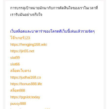
การบรรลุเป้าหมายมักมากับการตัดสินใจของเราในเวลาที่
เรารับมันอย่างจริงใจ
เว็บสล็อตและบาคาร่าของโครตดีเว็บนี้เล่นแล้วรวยจัดๆ
โจ๊กเกอร์123
https://hengjing168.wiki
https://jin55.net
slot99
slot66
สล็อตเว็บตรง
https://judhai168.co
https://bonus888.life
สล็อต888
https://pgslot.today
pussy888