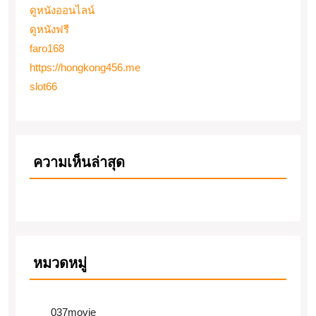
ดูหนังออนไลน์
ดูหนังฟรี
faro168
https://hongkong456.me
slot66
ความเห็นล่าสุด
หมวดหมู่
037movie