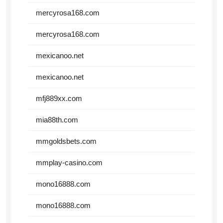
mercyrosa168.com
mercyrosa168.com
mexicanoo.net
mexicanoo.net
mfj889xx.com
mia88th.com
mmgoldsbets.com
mmplay-casino.com
mono16888.com
mono16888.com