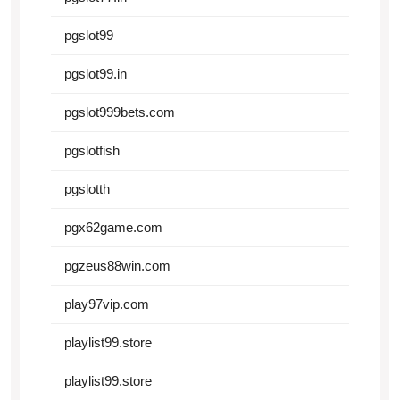
pgslot99
pgslot99.in
pgslot999bets.com
pgslotfish
pgslotth
pgx62game.com
pgzeus88win.com
play97vip.com
playlist99.store
playlist99.store