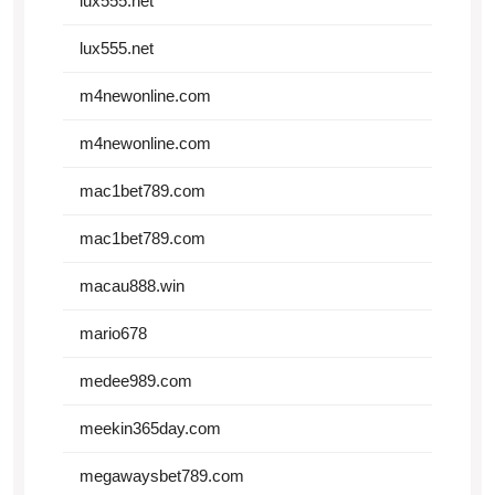
lux555.net
lux555.net
m4newonline.com
m4newonline.com
mac1bet789.com
mac1bet789.com
macau888.win
mario678
medee989.com
meekin365day.com
megawaysbet789.com