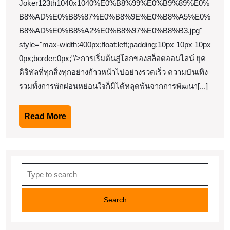
Joker123th1040x1040%E0%B8%99%E0%B9%89%E0%
joker123
B8%AD%E0%B8%87%E0%B8%9E%E0%B8%A5%E0%
สาย
B8%AD%E0%B8%A2%E0%B8%97%E0%B8%B3.jpg"
ทุน
style="max-width:400px;float:left;padding:10px 10px 10px
น้อย
0px;border:0px;"/>การเริ่มต้นสู่โลกของสล็อตออนไลน์ ยุค
ห้าม
ดิจิทัลที่ทุกสิ่งทุกอย่างก้าวหน้าไปอย่างรวดเร็ว ความบันเทิง
พลาด
รวมทั้งการพักผ่อนหย่อนใจก็มิได้หลุดพ้นจากการพัฒนา[...]
25
กรกฎาคม
Read
Read More
More
2567
Search
for: