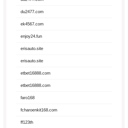
du2477.com
ek4567.com
enjoy24.fun
erisauto.site
erisauto.site
etbet16888.com
etbet16888.com
faro168
fcharoenkit168.com
ff123th