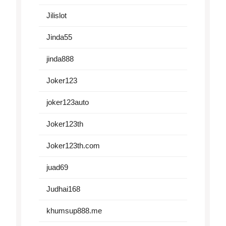
Jilislot
Jinda55
jinda888
Joker123
joker123auto
Joker123th
Joker123th.com
juad69
Judhai168
khumsup888.me