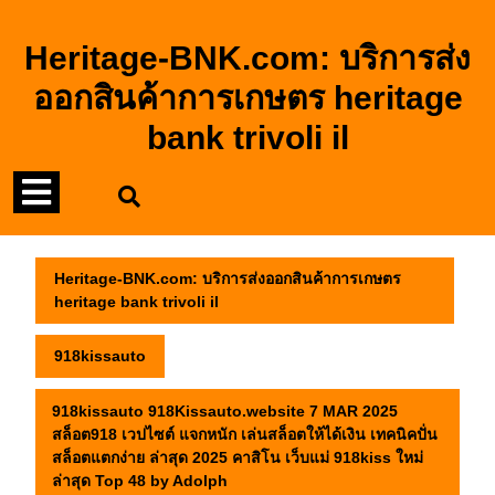
Skip
to
Heritage-BNK.com: บริการส่ง
content
Skip
ออกสินค้าการเกษตร heritage
to
bank trivoli il
content
Open
Menu
Heritage-BNK.com: บริการส่งออกสินค้าการเกษตร
heritage bank trivoli il
918kissauto
918kissauto 918Kissauto.website 7 MAR 2025
สล็อต918 เวปไซต์ แจกหนัก เล่นสล็อตให้ได้เงิน เทคนิคปั่น
สล็อตแตกง่าย ล่าสุด 2025 คาสิโน เว็บแม่ 918kiss ใหม่
ล่าสุด Top 48 by Adolph