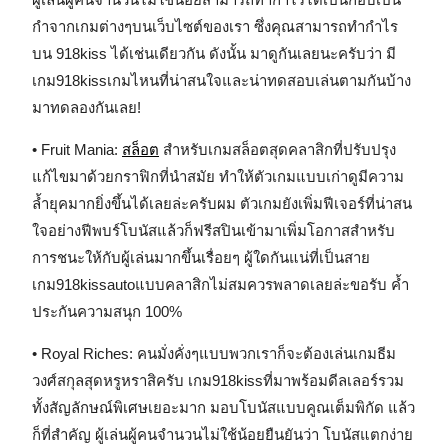
กำจากเกมต่างๆบนเว็บไซต์ของเรา ซึ่งคุณสามารถทำกำไร
บน 918kiss ได้เช่นเดียวกัน ดังนั้น มาดูกันเลยนะครับว่า มี
เกม918kissเกมไหนที่น่าสนใจและน่าทดสอบเล่นตามกันบ้าง
มาทดลองกันเลย!
• Fruit Mania:
สล็อต
สำหรับเกมสล็อตสุดคลาสิกที่ปรับปรุง
แก้ไขมาด้วยกราฟิกที่นำสมัย ทำให้ตัวเกมแบบเก่าดูมีความ
ล้ำยุคมากยิ่งขึ้นได้เลยล่ะครับผม ตัวเกมยังเพิ่มฟีเจอร์ที่น่าสน
ใจอย่างฟีพบร์โบนัสแล้วก็ฟรีสปินเข้ามาเพิ่มโอกาสสำหรับ
การชนะให้กับผู้เล่นมากขึ้นเรื่อยๆ ผู้ใดกันแน่ที่เป็นสาย
เกม918kissautoแบบคลาสิกไม่สมควรพลาดเลยล่ะขอรับ ค้ำ
ประกันความสนุก 100%
• Royal Riches: คนมั่งคั่งๆแบบพวกเราก็จะต้องเล่นเกมธีม
วงศ์สกุลสุดหรูหราสิครับ เกม918kissที่มาพร้อมดีลเลอร์รวม
ทั้งสัญลักษณ์พิเศษเยอะมาก มอบโบนัสแบบคูณเต็มพิกัด แล้ว
ก็ที่สำคัญ ผู้เล่นผู้คนจำนวนไม่ใช้น้อยยืนยันว่า โบนัสแตกง่าย