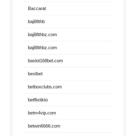
Baccarat
baj88thb
baj88thbz.com
baj88thbz.com
baslot168bet.com
bestbet
betboxclubs.com
betflixtikto
betm4vip.com
betwin6666.com