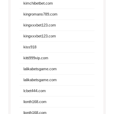
kimchibetbet.com
kingromans789.com
kingxxxbet123.com
kingxxxbet123.com
kiss918
kitti999vip.com
lalikabetsgame.com
lalikabetsgame.com
lcbet444.com
lionth168.com
lionth168.com