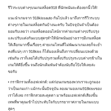
รีวิวระบบต่างๆบนเกมสล็อต918 ที่นักพนันจะต้องยกนิ้วให้!
แนะนำเกมจาก 918kissauto กันไปแล้ว มาถึงการรีวิวระบบ
ต่างๆภายในเกมสล็อตกันบ้างนะครับ ในปัจจุบันจำเป็นต้อง
ยอมรับเลยว่า เกมสล็อตออนไลน์จากค่ายเกมต่างๆปรับปรุง
และปรับแต่งกันแบบสุดๆทำให้นักพนันอย่างเราๆมีเกมสล็อต
ให้เลือกมากขึ้นเรื่อยๆ ค่ายเกมไหนที่ไม่พัฒนาเกมเลยก็จะย่ำ
คงที่แน่ๆ เรา 918kiss ก็ได้มองเห็นถึงการเปลี่ยนแปลงด้วย
เช่นกัน เราก็เลยได้ปรับปรุงรวมทั้งปรับปรุงระบบต่างๆข้างใน
เกมให้ดียิ่งขึ้น จนถึงนักเดิมพันจำต้องนับถือโป้งให้เลยล่ะ
ขอรับ
• กราฟิกรวมทั้งเอฟเฟกต์: แต่ก่อนเกมของพวกเราจะถูกมอง
ว่าเป็นเกมเก่า แม้กระนั้นปัจจุบัน ลองมามองเกม918kissของ
เราได้เลย กราฟิกสวยสะดุดตา มาพร้อมเอฟเฟกต์เสียงขั้น
เทพที่พาคุณเข้าไปประทับใจกับบรรยากาศภายในเกมแบบ
สุดๆ