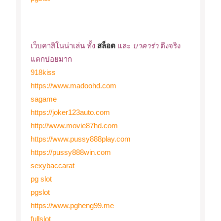
เว็บคาสิโนน่าเล่น ทั้ง
สล็อต
และ
บาคาร่า
ตึงจริง
แตกบ่อยมาก
918kiss
https://www.madoohd.com
sagame
https://joker123auto.com
http://www.movie87hd.com
https://www.pussy888play.com
https://pussy888win.com
sexybaccarat
pg slot
pgslot
https://www.pgheng99.me
fullslot