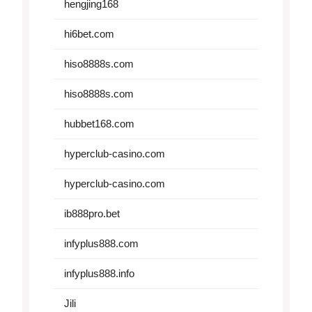
hengjing168
hi6bet.com
hiso8888s.com
hiso8888s.com
hubbet168.com
hyperclub-casino.com
hyperclub-casino.com
ib888pro.bet
infyplus888.com
infyplus888.info
Jili