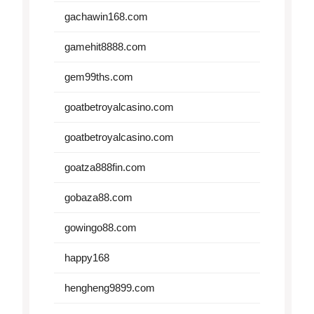
gachawin168.com
gamehit8888.com
gem99ths.com
goatbetroyalcasino.com
goatbetroyalcasino.com
goatza888fin.com
gobaza88.com
gowingo88.com
happy168
hengheng9899.com