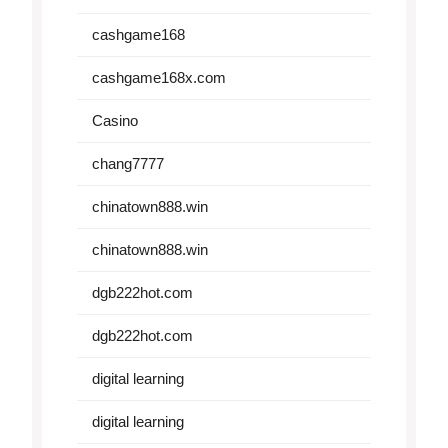
cashgame168
cashgame168x.com
Casino
chang7777
chinatown888.win
chinatown888.win
dgb222hot.com
dgb222hot.com
digital learning
digital learning