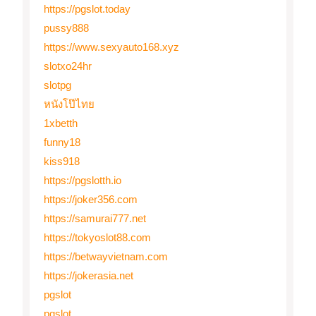
https://pgslot.today
pussy888
https://www.sexyauto168.xyz
slotxo24hr
slotpg
หนังโป๊ไทย
1xbetth
funny18
kiss918
https://pgslotth.io
https://joker356.com
https://samurai777.net
https://tokyoslot88.com
https://betwayvietnam.com
https://jokerasia.net
pgslot
pgslot