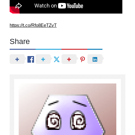
https://t.co/Rfo8EeTZvT
Share