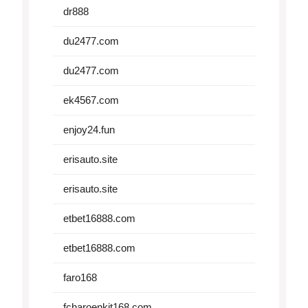
dr888
du2477.com
du2477.com
ek4567.com
enjoy24.fun
erisauto.site
erisauto.site
etbet16888.com
etbet16888.com
faro168
fcharoenkit168.com