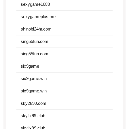
sexygame1688
sexygameplus.me
shinobi24hr.com
sing55fun.com
sing55fun.com
six9game
six9game.win
six9game.win
sky2899.com
skylix99.club
skylix99.club