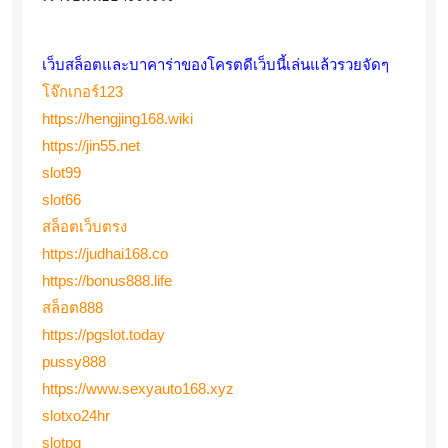
คุณ
ก็
เว็บสล็อตและบาคาร่าของโครตดีเว็บนี้เล่นแล้วรวยจัดๆ
เป็น
โจ๊กเกอร์123
เจ้าของ
https://hengjing168.wiki
เว็บ
https://jin55.net
พนัน
slot99
ได้
slot66
Top
สล็อตเว็บตรง
33
https://judhai168.co
by
https://bonus888.life
สล็อต888
Arlette
https://pgslot.today
pussy888
https://www.sexyauto168.xyz
slotxo24hr
slotpg