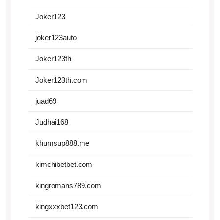
Joker123
joker123auto
Joker123th
Joker123th.com
juad69
Judhai168
khumsup888.me
kimchibetbet.com
kingromans789.com
kingxxxbet123.com