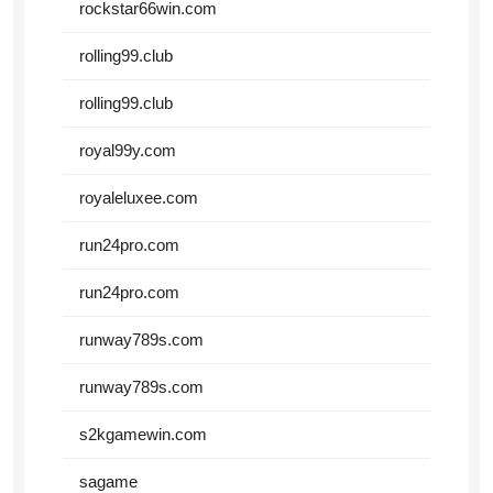
rockstar66win.com
rolling99.club
rolling99.club
royal99y.com
royaleluxee.com
run24pro.com
run24pro.com
runway789s.com
runway789s.com
s2kgamewin.com
sagame