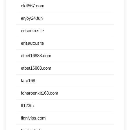
ek4567.com
enjoy24.fun
erisauto.site
erisauto.site
etbet16888.com
etbet16888.com
faro168
fcharoenkit168.com
ff123th
finnivips.com