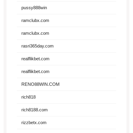
pussy888win
ramclubx.com
ramclubx.com
rasri365day.com
realflikbet.com
realflikbet.com
RENO88WIN.COM
rich818
rich8188.com
rizzbetx.com