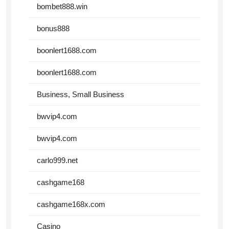
bombet888.win
bonus888
boonlert1688.com
boonlert1688.com
Business, Small Business
bwvip4.com
bwvip4.com
carlo999.net
cashgame168
cashgame168x.com
Casino