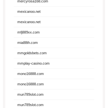
mercyrosa168.com
mexicanoo.net
mexicanoo.net
mfj889xx.com
mia88th.com
mmgoldsbets.com
mmplay-casino.com
mono16888.com
mono16888.com
mun789slot.com
mun789slot.com