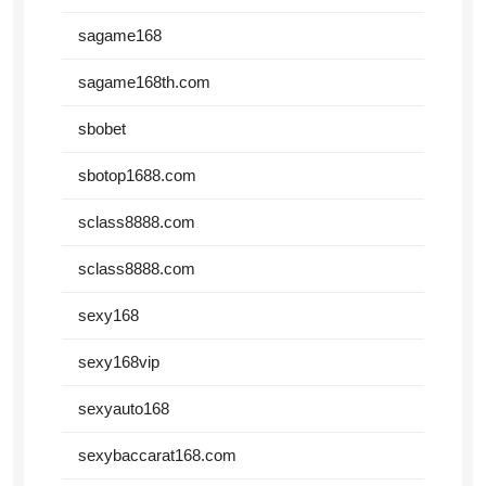
sagame168
sagame168th.com
sbobet
sbotop1688.com
sclass8888.com
sclass8888.com
sexy168
sexy168vip
sexyauto168
sexybaccarat168.com