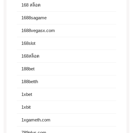
168 สล็อต
1688sagame
1688vegasx.com
168slot
168สล็อต
188bet
188betth
1xbet
1xbit
1xgameth.com
789plus.com