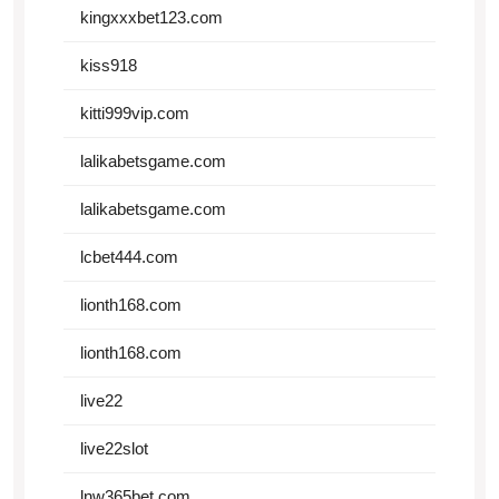
kingxxxbet123.com
kiss918
kitti999vip.com
lalikabetsgame.com
lalikabetsgame.com
lcbet444.com
lionth168.com
lionth168.com
live22
live22slot
lnw365bet.com