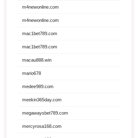
m4newonline.com
m4newonline.com
mac1bet789.com
mac1bet789.com
macau888.win
mario678
medee989.com
meekin365day.com
megawaysbet789.com
mercyrosa168.com