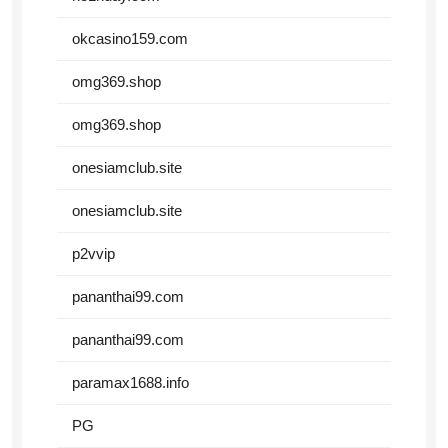
okcasino159.com
omg369.shop
omg369.shop
onesiamclub.site
onesiamclub.site
p2vvip
pananthai99.com
pananthai99.com
paramax1688.info
PG