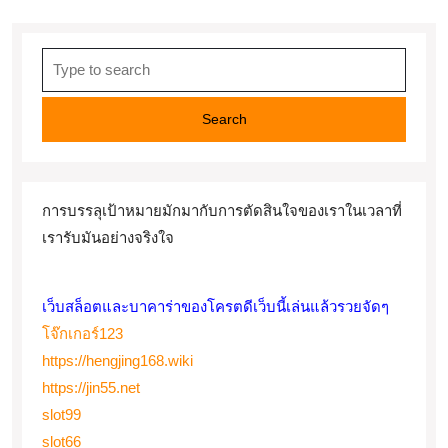
ต่ำ
สล็อต
Search
ออนไลน์
for:
918kiss
เข้า
สู่
ระบบ
รวย
การบรรลุเป้าหมายมักมากับการตัดสินใจของเราในเวลาที่
เรารับมันอย่างจริงใจ
หลัก
ล้าน
ได้
เว็บสล็อตและบาคาร่าของโครตดีเว็บนี้เล่นแล้วรวยจัดๆ
ง่ายๆ
โจ๊กเกอร์123
Top
https://hengjing168.wiki
https://jin55.net
12
slot99
by
slot66