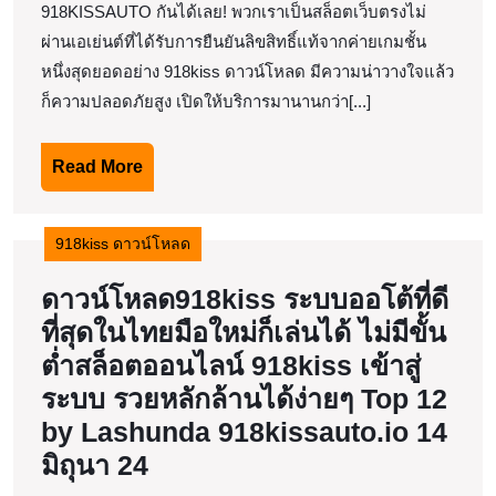
918KISSAUTO กันได้เลย! พวกเราเป็นสล็อตเว็บตรงไม่
by
ผ่านเอเย่นต์ที่ได้รับการยืนยันลิขสิทธิ์แท้จากค่ายเกมชั้น
Doyle
หนึ่งสุดยอดอย่าง 918kiss ดาวน์โหลด มีความน่าวางใจแล้ว
918Kissauto.
ก็ความปลอดภัยสูง เปิดให้บริการมานานกว่า[...]
แค่
ชวน
Read
Read More
เพื่อน
More
ก็
918kiss ดาวน์โหลด
รวย
ทดลอง
ดาวน์โหลด918kiss ระบบออโต้ที่ดี
เล่น
ที่สุดในไทยมือใหม่ก็เล่นได้ ไม่มีขั้น
สล็อต
ต่ำสล็อตออนไลน์ 918kiss เข้าสู่
ฟรี
ระบบ รวยหลักล้านได้ง่ายๆ Top 12
ตอบ
by Lashunda 918kissauto.io 14
รับ
ดาวน์โหลด918kiss
มิถุนา 24
ทุก