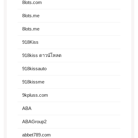
8lots.com
8lots.me
8lots.me
918Kiss
918kiss ดาวน์โหลด
918kissauto
918kissme
9kpluss.com
ABA
ABAGroup2
abbet789.com