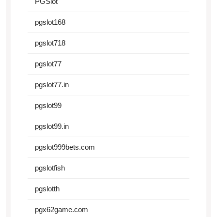
PGSlot
pgslot168
pgslot718
pgslot77
pgslot77.in
pgslot99
pgslot99.in
pgslot999bets.com
pgslotfish
pgslotth
pgx62game.com