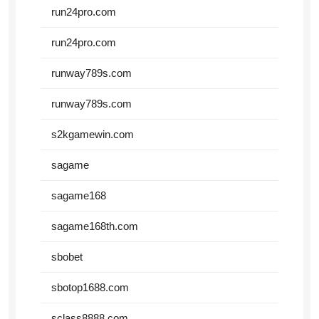
run24pro.com
run24pro.com
runway789s.com
runway789s.com
s2kgamewin.com
sagame
sagame168
sagame168th.com
sbobet
sbotop1688.com
sclass8888.com