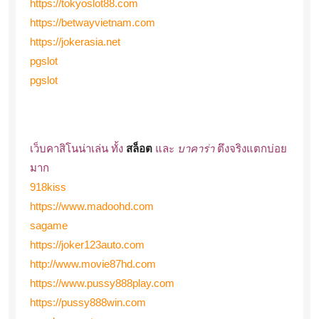
https://tokyoslot88.com
https://betwayvietnam.com
https://jokerasia.net
pgslot
pgslot
เว็บคาสิโนน่าเล่น ทั้ง
สล็อต
และ
บาคาร่า
ตึงจริงแตกบ่อย
มาก
918kiss
https://www.madoohd.com
sagame
https://joker123auto.com
http://www.movie87hd.com
https://www.pussy888play.com
https://pussy888win.com