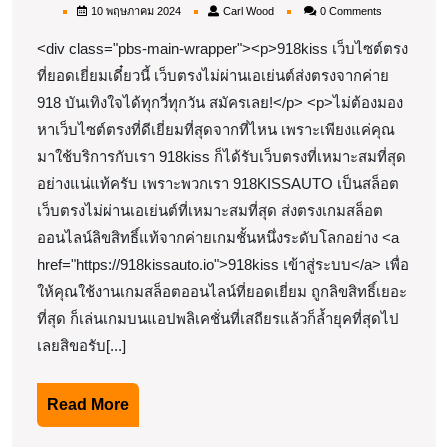
ระบบ
10
Carl
10 พฤษภาคม 2024
Carl Wood
0 Comments
ความ
ออ
พฤษภาคม
Wood
2024
<div class="pbs-main-wrapper"><p>918kiss เว็บไซต์ตรง
พอใจ
โต้
ที่ยอดเยี่ยมเดี๋ยวนี้ เว็บตรงไม่ผ่านเอเย่นต์ส่งตรงจากค่าย
918kiss
ที่
918 บันเทิงใจได้ทุกวี่ทุกวัน สมัครเลย!</p> <p>ไม่ต้องมอง
เข้า
ดี
หาเว็บไซต์ตรงที่ดีเยี่ยมที่สุดจากที่ไหน เพราะเพียงแค่คุณ
สู่
ที่สุด
มาใช้บริการกับเรา 918kiss ก็ได้รับเว็บตรงที่เหมาะสมที่สุด
ระบบ
ใน
อย่างแน่แท้ครับ เพราะพวกเรา 918KISSAUTO เป็นสล็อต
ถอน
ไทย
เว็บตรงไม่ผ่านเอเย่นต์ที่เหมาะสมที่สุด ส่งตรงเกมสล็อต
ได้
มือ
ออนไลน์ลิขสิทธิ์แท้จากค่ายเกมชั้นหนึ่งระดับโลกอย่าง <a
ไม่
href="https://918kissauto.io">918kiss เข้าสู่ระบบ</a> เพื่อ
ใหม่
อั้น
ให้คุณใช้งานเกมสล็อตออนไลน์ที่ยอดเยี่ยม ถูกลิขสิทธิ์เยอะ
ก็
ที่สุด ก็เล่นเกมบนแอปพลิเคชั่นที่เสถียรแล้วก็ล้ำยุคที่สุดไป
12
เล่น
เลยสิขอรับ[...]
ก.ค.
ได้
24
ไม่มี
Read
Read More
ขั้น
More