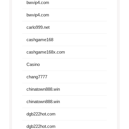
bwvip4.com
bwvip4.com
carlo999.net
cashgame168
cashgame168x.com
Casino
chang7777
chinatown888.win
chinatown888.win
dgb222hot.com
dgb222hot.com