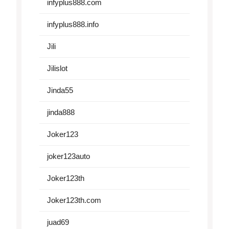
infyplus888.com
infyplus888.info
Jili
Jilislot
Jinda55
jinda888
Joker123
joker123auto
Joker123th
Joker123th.com
juad69