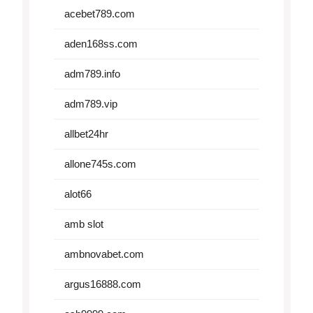
acebet789.com
aden168ss.com
adm789.info
adm789.vip
allbet24hr
allone745s.com
alot66
amb slot
ambnovabet.com
argus16888.com