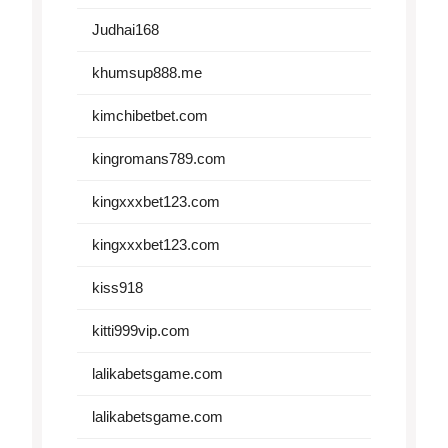
Judhai168
khumsup888.me
kimchibetbet.com
kingromans789.com
kingxxxbet123.com
kingxxxbet123.com
kiss918
kitti999vip.com
lalikabetsgame.com
lalikabetsgame.com