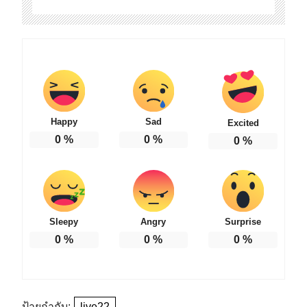
Happy
Sad
Excited
0
%
0
%
0
%
Sleepy
Angry
Surprise
0
%
0
%
0
%
ป้ายกำกับ:
live22