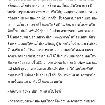
สล็อตออนไลน์จากพวกเรา สล็อต ผมมั่นอกมั่นใจมากว่า ฟี
พบร์ต่างๆของพวกเราจะช่วยปรับให้คุณสนุกสนานกับการเล่น
สล็อตเกมต่างๆของเราเพิ่มมากขึ้น ซึ่งคุณสามารถเล่นเกมของ
เราผ่านเว็บบราวเซอร์ได้เลยในทันที ไม่ต้องดาวน์โหลดหรือ
ติดตั้งแอปพลิเคชั่นให้ยุ่งยากอีกด้วย สามารถเล่นเกมของเรา
ได้เลยครับผม บอกเลยว่า มีเกมlive22มากไม่น้อยเลยทีเดียว
ล้นหลามคอยให้คุณไปเล่นกันอยู่ ผู้ใดพอใจก็เข้าเกมมาได้เลย
จ๊าขอรับ แล้วก็ในส่วนของระบบฝากถอนออโต้ของพวกเรา
ค้ำประกันเลยขอรับว่า คุณจะได้ใช้งานระบบฝากถอนออโต้ที่
ดีและเสถียรอย่างงี้ไปอีกยาวๆแน่ๆขอรับ และถ้าเกิดคุณพร้อม
แล้วล่ะก็ คุณสามารถลงทะเบียนใหม่กับเราได้เลยโดยทันที
สมัครฟรี ไม่เสียค่าใช้จ่ายอะไรก็แล้วแต่ทั้งนั้น สมัครสมาชิก
ตามขั้นตอนต่างๆดังนี้ได้เลยนะขอรับ
• คลิกปุ่ม ‘ลงทะเบียน’ ที่หน้าเว็บไซต์
• กรอกข้อมูลต่างๆของคุณให้ถูกต้องรวมทั้งครบถ้วนสมบูรณ์