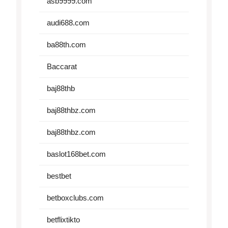
asb9999.com
audi688.com
ba88th.com
Baccarat
baj88thb
baj88thbz.com
baj88thbz.com
baslot168bet.com
bestbet
betboxclubs.com
betflixtikto