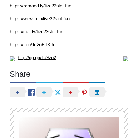
https://rebrand.ly/live22slot-fun
https://wow.in.th/live22slot-fun
https://cutt.ly/live22slot-fun
https://t.co/Tc2nETKJqj
http://gg.gg/1a9zp2
Share