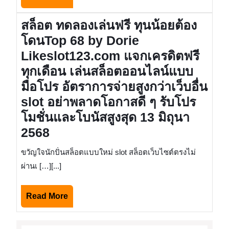
More
สล็อต ทดลองเล่นฟรี ทุนน้อยต้อง
โดนTop 68 by Dorie
Likeslot123.com แจกเครดิตฟรี
ทุกเดือน เล่นสล็อตออนไลน์แบบ
มือโปร อัตราการจ่ายสูงกว่าเว็บอื่น
slot อย่าพลาดโอกาสดี ๆ รับโปร
โมชั่นและโบนัสสูงสุด 13 มิถุนา
2568
ขวัญใจนักปั่นสล็อตแบบใหม่ slot สล็อตเว็บไซต์ตรงไม่
ผ่านเ […][...]
Read
Read More
More