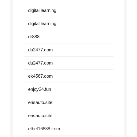
digital learning
digital learning
dr888
du2477.com
du2477.com
ek4567.com
enjoy24.fun
erisauto.site
erisauto.site
etbet16888.com