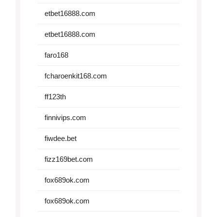
etbet16888.com
etbet16888.com
faro168
fcharoenkit168.com
ff123th
finnivips.com
fiwdee.bet
fizz169bet.com
fox689ok.com
fox689ok.com