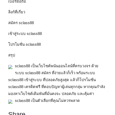
เบอร์มือถือ
ลิงก์ที่เกี่ยว
สมัคร sclass88
เข้าสู่ระบบ sclass88
โปรโมชั่น sclass88
สรุป
sclass88 เป็นเว็บไซต์พนันออนไลน์ที่ครบวงจร ด้วย
ระบบ sclass88 สมัคร ที่ง่ายแล้วก็เร็ว พร้อมระบบ
sclass88 เข้าสู่ระบบ ที่ปลอดภัยสูงสุด แล้วก็โปรโมชั่น
sclass88 เครดิตฟรี ที่ตอบปัญหาผู้เล่นทุกกลุ่ม หากคุณกำลัง
มองหาเว็บไซต์เดิมพันที่มั่นคงจะ ปลอดภัย และคุ้มค่า
sclass88 เป็นตัวเลือกที่คุณไม่ควรพลาด
Share