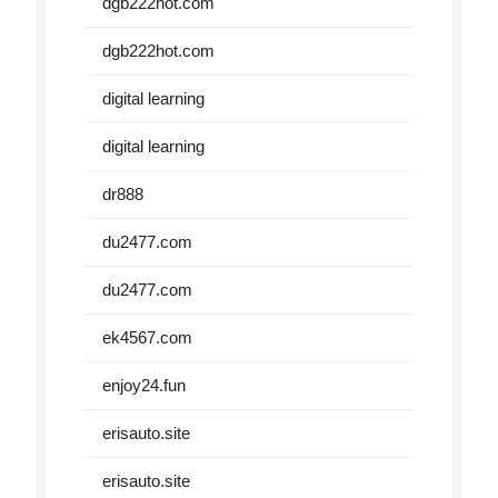
dgb222hot.com
dgb222hot.com
digital learning
digital learning
dr888
du2477.com
du2477.com
ek4567.com
enjoy24.fun
erisauto.site
erisauto.site