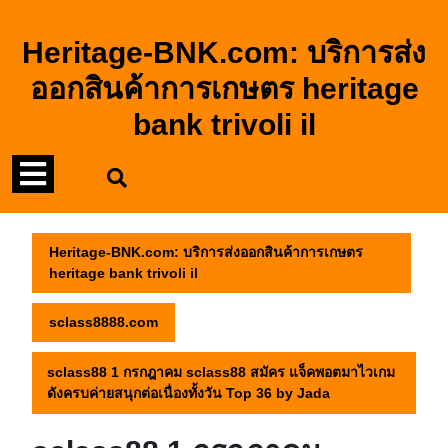
Skip
to
Heritage-BNK.com: บริการส่ง
content
Skip
ออกสินค้าการเกษตร heritage
to
bank trivoli il
content
Open
Menu
Heritage-BNK.com: บริการส่งออกสินค้าการเกษตร
heritage bank trivoli il
sclass8888.com
sclass88 1 กรกฎาคม sclass88 สมัคร แจ็คพอตมาไวเกม
ดังครบค่ายสนุกต่อเนื่องทั้งวัน Top 36 by Jada