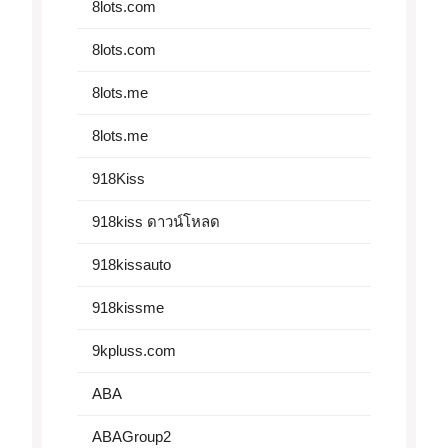
8lots.com
8lots.com
8lots.me
8lots.me
918Kiss
918kiss ดาวน์โหลด
918kissauto
918kissme
9kpluss.com
ABA
ABAGroup2