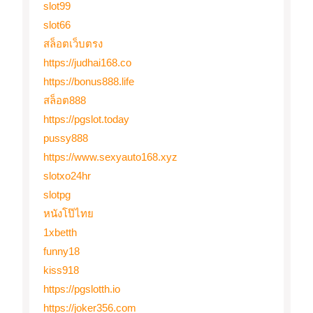
slot99
slot66
สล็อตเว็บตรง
https://judhai168.co
https://bonus888.life
สล็อต888
https://pgslot.today
pussy888
https://www.sexyauto168.xyz
slotxo24hr
slotpg
หนังโป๊ไทย
1xbetth
funny18
kiss918
https://pgslotth.io
https://joker356.com