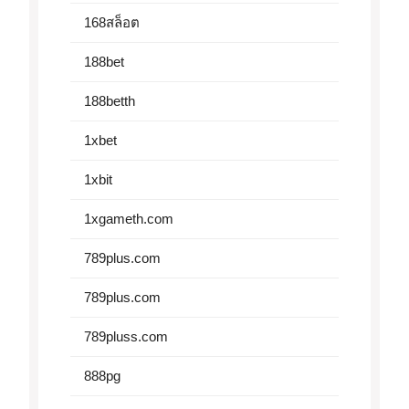
168สล็อต
188bet
188betth
1xbet
1xbit
1xgameth.com
789plus.com
789plus.com
789pluss.com
888pg