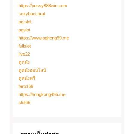
https://pussy888win.com
sexybaccarat
pg slot
pgslot
https://www.pgheng99.me
fullslot
live22
ดูหนัง
ดูหนังออนไลน์
ดูหนังฟรี
faro168
https://hongkong456.me
slot66