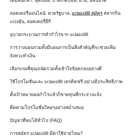
เดิมพันกีฬา: ฟุตบอล, บาสเก็ตบอล, มวย, อีสปอร์ต
ลอตเตอรี่ออนไลน์: หวยรัฐบาล,
sclass88 สมัคร
สลากกิน
แบ่งหุ้น, ลอตเตอรี่ยี่กี
อุบายกระบวนการทำกำไรจาก sclass88
การวางแผนรวมทั้งมีแผนการเป็นสิ่งสำคัญที่จะช่วยเพิ่ม
จังหวะทำเงิน
เลือกเกมที่คุณถนัดรวมทั้งเข้าใจข้อตกลงอย่างดี
ใช้โปรโมชั่นและ sclass88 เครดิตฟรี อย่างมีประสิทธิภาพ
ตั้งเป้าหมายผลกำไรแล้วก็ขาดทุนที่กระจ่างแจ้ง
ติดตามโปรโมชั่นใหม่ๆอย่างสม่ำเสมอ
ปัญหาที่พบได้ทั่วไป (FAQ)
การสมัคร sclass88 มีค่าใช้จ่ายไหม?