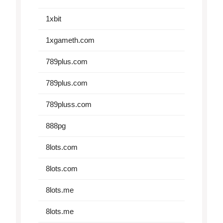
1xbit
1xgameth.com
789plus.com
789plus.com
789pluss.com
888pg
8lots.com
8lots.com
8lots.me
8lots.me