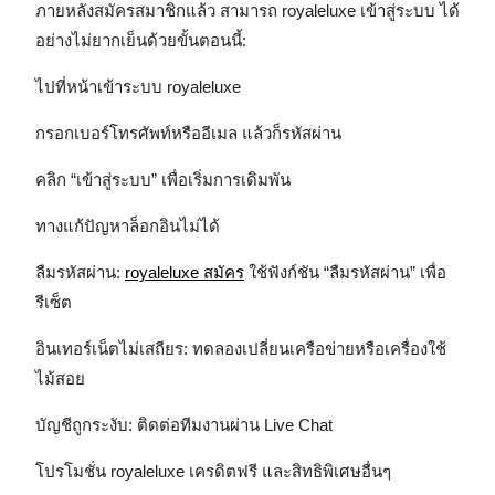
ภายหลังสมัครสมาชิกแล้ว สามารถ royaleluxe เข้าสู่ระบบ ได้
อย่างไม่ยากเย็นด้วยขั้นตอนนี้:
ไปที่หน้าเข้าระบบ royaleluxe
กรอกเบอร์โทรศัพท์หรืออีเมล แล้วก็รหัสผ่าน
คลิก “เข้าสู่ระบบ” เพื่อเริ่มการเดิมพัน
ทางแก้ปัญหาล็อกอินไม่ได้
ลืมรหัสผ่าน:
royaleluxe สมัคร
ใช้ฟังก์ชัน “ลืมรหัสผ่าน” เพื่อ
รีเซ็ต
อินเทอร์เน็ตไม่เสถียร: ทดลองเปลี่ยนเครือข่ายหรือเครื่องใช้
ไม้สอย
บัญชีถูกระงับ: ติดต่อทีมงานผ่าน Live Chat
โปรโมชั่น royaleluxe เครดิตฟรี และสิทธิพิเศษอื่นๆ