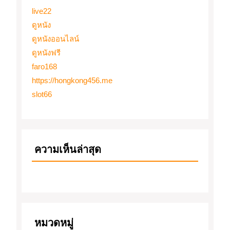
live22
ดูหนัง
ดูหนังออนไลน์
ดูหนังฟรี
faro168
https://hongkong456.me
slot66
ความเห็นล่าสุด
หมวดหมู่