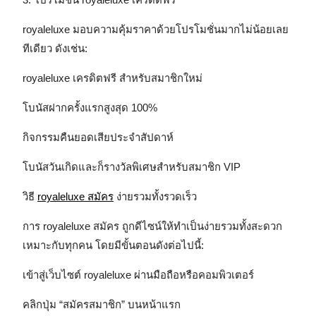
royaleluxe มอบความคุ้มราคาด้วยโปรโมชั่นมากไม่น้อยเลย
ทีเดียว ดังเช่น:
royaleluxe เครดิตฟรี สำหรับสมาชิกใหม่
โบนัสฝากครั้งแรกสูงสุด 100%
กิจกรรมคืนยอดเสียประจำสัปดาห์
โบนัสวันเกิดและก็รางวัลพิเศษสำหรับสมาชิก VIP
วิธี
royaleluxe สมัคร
ง่ายรวมทั้งรวดเร็ว
การ royaleluxe สมัคร ถูกดีไซน์ให้ทำเป็นง่ายรวมทั้งสะดวก
เหมาะกับทุกคน โดยมีขั้นตอนดังต่อไปนี้:
เข้าสู่เว็บไซต์ royaleluxe ผ่านมือถือหรือคอมพิวเตอร์
คลิกปุ่ม “สมัครสมาชิก” บนหน้าแรก