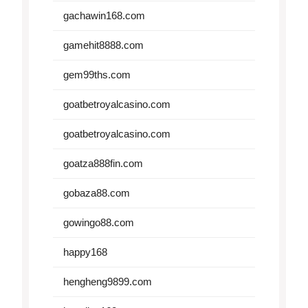
gachawin168.com
gamehit8888.com
gem99ths.com
goatbetroyalcasino.com
goatbetroyalcasino.com
goatza888fin.com
gobaza88.com
gowingo88.com
happy168
hengheng9899.com