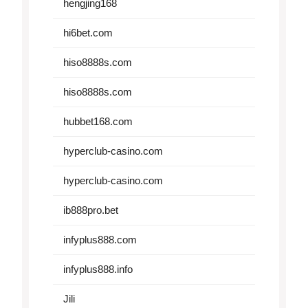
hengjing168
hi6bet.com
hiso8888s.com
hiso8888s.com
hubbet168.com
hyperclub-casino.com
hyperclub-casino.com
ib888pro.bet
infyplus888.com
infyplus888.info
Jili