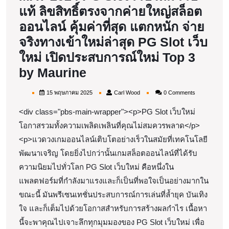
แท้ ลิขสิทธิ์ตรงจากค่ายใหญ่สล็อต
ออนไลน์ คุ้มค่าที่สุด แตกหนัก จ่าย
จริงทางเข้าใหม่ล่าสุด PG Slot เว็บ
ใหม่ เปิดประสบการณ์ใหม่ Top 3
PG
by Maurine
Slot
15
Carl
15 พฤษภาคม 2025
Carl Wood
0 Comments
เว็บ
พฤษภาคม
Wood
2025
<div class="pbs-main-wrapper"><p>PG Slot เว็บใหม่
ใหม่
โอกาสรวมทั้งความเพลิดเพลินที่คุณไม่สมควรพลาด</p>
Colions.org
<p>แวดวงเกมออนไลน์เติบโตอย่างเร็วในสมัยที่เทคโนโลยี
27
พัฒนาเจริญ โดยยิ่งไปกว่านั้นเกมสล็อตออนไลน์ที่ได้รับ
MAY
ความนิยมไปทั่วโลก PG Slot เว็บใหม่ คือหนึ่งใน
2024
แพลตฟอร์มที่กำลังมาแรงและก็เป็นที่พอใจเป็นอย่างมากใน
PG
ขณะนี้ มันพรีเซนเทชั่นประสบการณ์การเล่นที่ล้ำยุค บันเทิง
Slot
ใจ และก็เต็มไปด้วยโอกาสสำหรับการสร้างผลกำไร เนื้อหา
นี้จะพาคุณไปเจาะลึกทุกมุมมองของ PG Slot เว็บใหม่ เพื่อ
เว็บ