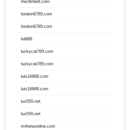
lnw365bet.com
london6789.com
london6789.com
lot888
luckycat789.com
luckycat789.com
luis16888.com
luis16888.com
lux555.net
lux555.net
m4newonline.com