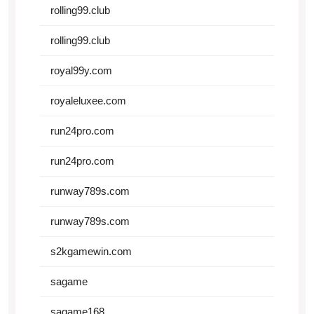
rolling99.club
rolling99.club
royal99y.com
royaleluxee.com
run24pro.com
run24pro.com
runway789s.com
runway789s.com
s2kgamewin.com
sagame
sagame168