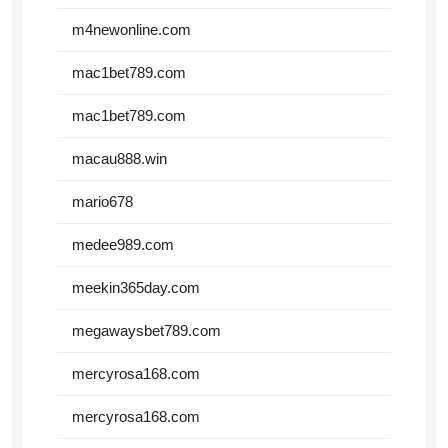
m4newonline.com
mac1bet789.com
mac1bet789.com
macau888.win
mario678
medee989.com
meekin365day.com
megawaysbet789.com
mercyrosa168.com
mercyrosa168.com