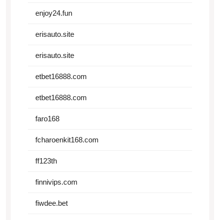
enjoy24.fun
erisauto.site
erisauto.site
etbet16888.com
etbet16888.com
faro168
fcharoenkit168.com
ff123th
finnivips.com
fiwdee.bet