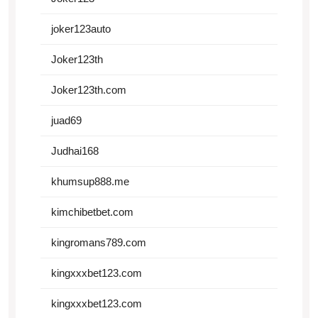
joker123auto
Joker123th
Joker123th.com
juad69
Judhai168
khumsup888.me
kimchibetbet.com
kingromans789.com
kingxxxbet123.com
kingxxxbet123.com