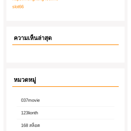
slot66
ความเห็นล่าสุด
หมวดหมู่
037movie
123lionth
168 สล็อต