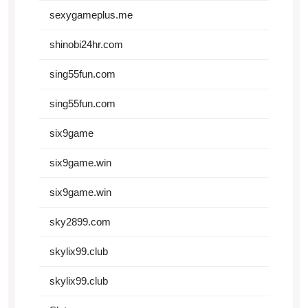
sexygameplus.me
shinobi24hr.com
sing55fun.com
sing55fun.com
six9game
six9game.win
six9game.win
sky2899.com
skylix99.club
skylix99.club