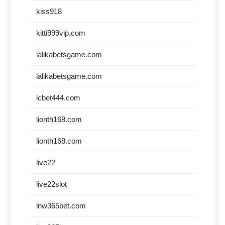
kiss918
kitti999vip.com
lalikabetsgame.com
lalikabetsgame.com
lcbet444.com
lionth168.com
lionth168.com
live22
live22slot
lnw365bet.com