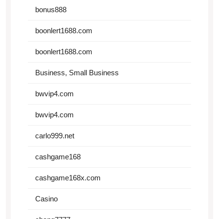
bonus888
boonlert1688.com
boonlert1688.com
Business, Small Business
bwvip4.com
bwvip4.com
carlo999.net
cashgame168
cashgame168x.com
Casino