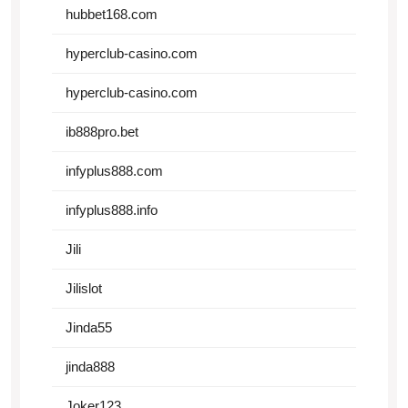
hubbet168.com
hyperclub-casino.com
hyperclub-casino.com
ib888pro.bet
infyplus888.com
infyplus888.info
Jili
Jilislot
Jinda55
jinda888
Joker123