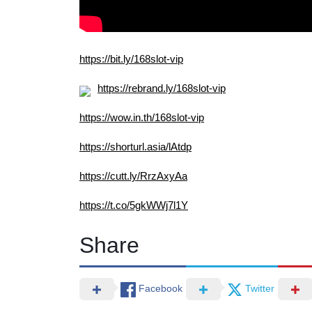
https://bit.ly/168slot-vip
https://rebrand.ly/168slot-vip
https://wow.in.th/168slot-vip
https://shorturl.asia/lAtdp
https://cutt.ly/RrzAxyAa
https://t.co/5gkWWj7l1Y
Share
Facebook
Twitter