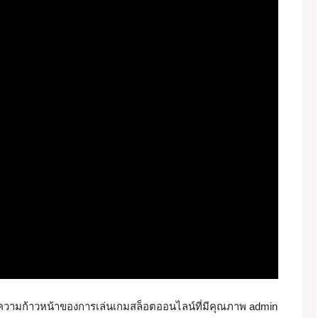
ลือความก้าวหน้าของการเล่นเกมสล็อตออนไลน์ที่มีคุณภาพ admin