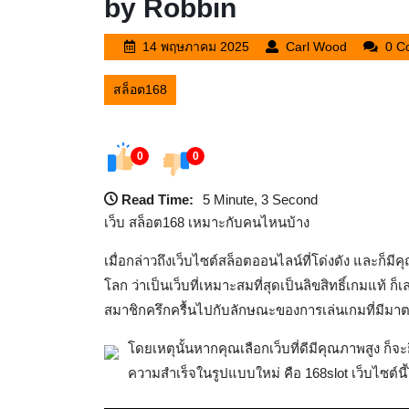
by Robbin
14
Carl
14 พฤษภาคม 2025
Carl Wood
0 C
พฤษภาคม
Wood
2025
สล็อต168
0
0
Read Time:
5 Minute, 3 Second
เว็บ สล็อต168 เหมาะกับคนไหนบ้าง
เมื่อกล่าวถึงเว็บไซต์สล็อตออนไลน์ที่โด่งดัง และ
โลก ว่าเป็นเว็บที่เหมาะสมที่สุดเป็นลิขสิทธิ์เกมแท้ ก็เล
สมาชิกครึกครื้นไปกับลักษณะของการเล่นเกมที่มีมา
โดยเหตุนั้นหากคุณเลือกเว็บที่ดีมีคุณภาพสูง ก็จะ
ความสำเร็จในรูปแบบใหม่ คือ 168slot เว็บไซต์นี้