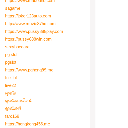
https://www.madoohd.com
sagame
https://joker123auto.com
http://www.movie87hd.com
https://www.pussy888play.com
https://pussy888win.com
sexybaccarat
pg slot
pgslot
https://www.pgheng99.me
fullslot
live22
ดูหนัง
ดูหนังออนไลน์
ดูหนังฟรี
faro168
https://hongkong456.me