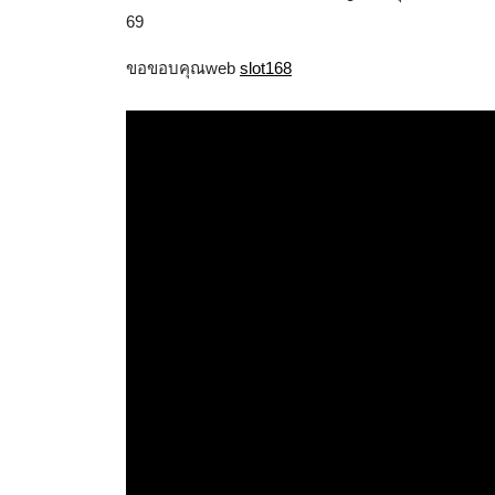
69
ขอขอบคุณweb
slot168