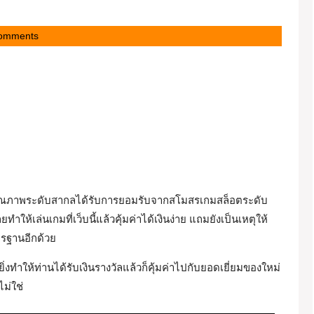
omments
ก็มีคุณภาพระดับสากลได้รับการยอมรับจากสโมสรเกมสล็อตระดับ
ยทำให้เล่นเกมที่เว็บนี้แล้วคุ้มค่าได้เงินง่าย แถมยังเป็นเหตุให้
ตรฐานอีกด้วย
ยิ่งทำให้ท่านได้รับเงินรางวัลแล้วก็คุ้มค่าไปกับยอดเยี่ยมของใหม่
ไม่ใช่