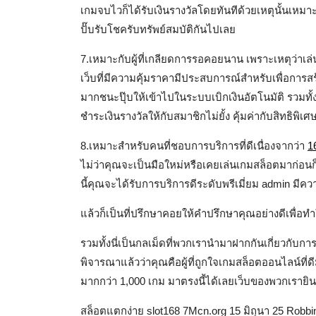
เกมจบไวก็ได้รับเงินรางวัลโดยทันทีด้วยเหตุนั้นเหมาะ
ปั๊บรับโชครับทรัพย์สมบัติกันไปเลย
7.เหมาะกับผู้ที่เกลียดการรอคอยนาน เพราะเหตุว่าเล่น
เว็บที่มีความคุ้มราคามีประสบการณ์สำหรับเพื่อการสร้
มากชนะปุ๊บให้เข้าไปในระบบเบิกเงินอัตโนมัติ รวมทั
ชำระเงินรางวัลให้กับสมาชิกไม่ยั้ง คุ้มค่ากับสิทธิพิ
8.เหมาะสำหรับคนที่ชอบการบริการที่ดีเนื่องจากว่า
1
ไม่ว่าคุณจะเป็นมือใหม่หรือเคยเล่นเกมสล็อตมาก่อน
นี้คุณจะได้รับการบริการดีระดับพรีเมี่ยม admin มีค
แล้วก็เป็นที่ปรึกษาคอยให้คำปรึกษาคุณอย่างดีเพื่อ
รวมทั้งนี่เป็นกลเม็ดที่พวกเรานำมาฝากกันเกี่ยวกับการ
พิจารณาแล้วว่าคุณคือผู้ที่ถูกใจเกมสล็อตออนไลน์ที่ด
มากกว่า 1,000 เกม มาตรงนี้ได้เลยเว็บของพวกเรายิน
สล็อตแตกง่าย slot168 7Mcn.org 15 มิถุนา 25 Robbin 